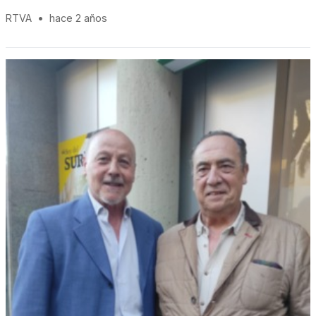
RTVA
•
hace 2 años