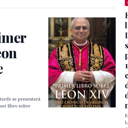
imer
eon
e
 tarde se presentará
imer libro sobre
E
L