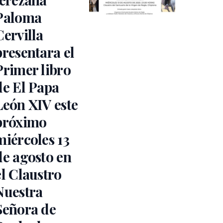
Paloma
Cervilla
presentara el
Primer libro
de El Papa
León XIV este
próximo
miércoles 13
de agosto en
el Claustro
Nuestra
Señora de