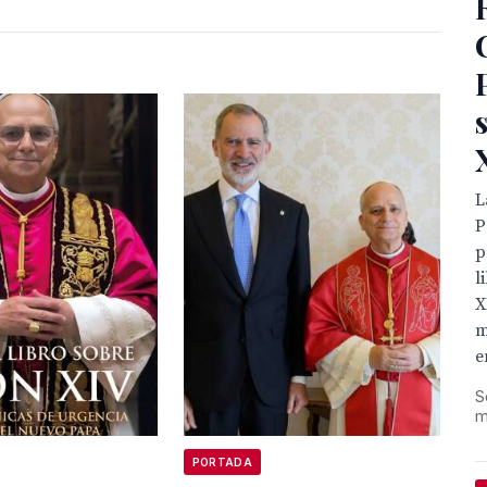
L
P
p
l
X
m
e
S
m
PORTADA