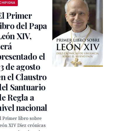
CHIPIONA
El Primer
libro del Papa
León XIV,
será
presentado el
13 de agosto
en el Claustro
del Santuario
de Regla a
nivel nacional
l Primer libro sobre
eón XIV Diez crónicas