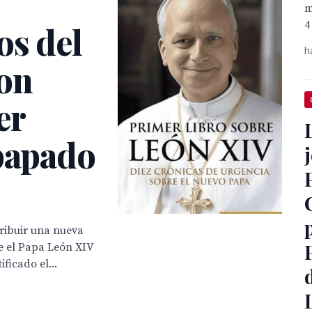
m
4
os del
h
on
er
 papado
stribuir una nueva
re el Papa León XIV
ficado el...