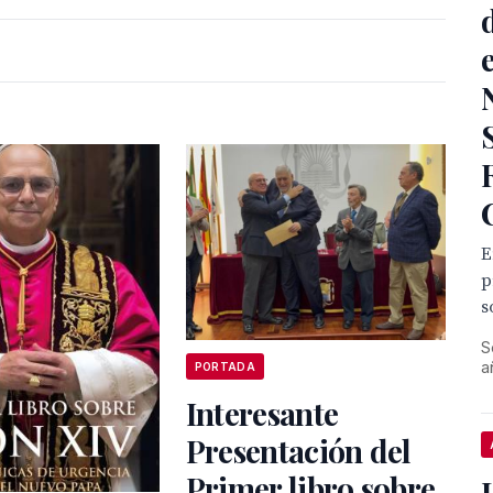
E
p
s
S
a
PORTADA
Interesante
Presentación del
Primer libro sobre