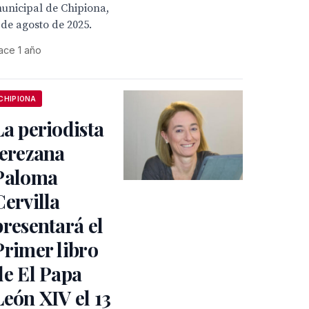
unicipal de Chipiona,
 de agosto de 2025.
ace 1 año
CHIPIONA
La periodista
jerezana
Paloma
Cervilla
presentará el
Primer libro
de El Papa
León XIV el 13