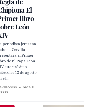
Regla de
Chipiona El
Primer libro
sobre León
XIV
a periodista jerezana
aloma Cervilla
resentara el Primer
ibro de El Papa León
IV este próximo
iércoles 13 de agosto
n el...
evillapress
•
hace 11
eses