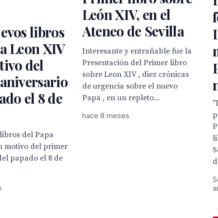
León XIV, en el
Ateneo de Sevilla
evos libros
pa Leon XIV
Interesante y entrañable fue la
ivo del
Presentación del Primer libro
sobre Leon XIV , diez crónicas
aniversario
de urgencia sobre el nuevo
ado el 8 de
Papa , en un repleto...
"
p
hace 8 meses
P
libros del Papa
l
n motivo del primer
S
del papado el 8 de
d
S
s
a