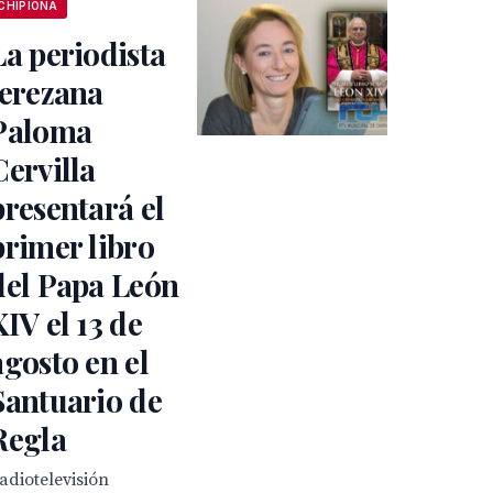
CHIPIONA
La periodista
jerezana
Paloma
Cervilla
presentará el
primer libro
del Papa León
XIV el 13 de
agosto en el
Santuario de
Regla
adiotelevisión