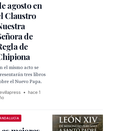
de agosto en
el Claustro
Nuestra
Señora de
Regla de
Chipiona
n el mismo acto se
resentarán tres libros
obre el Nuevo Papa.
evillapress
•
hace 1
ño
ANDALUCÍA
Las mejores