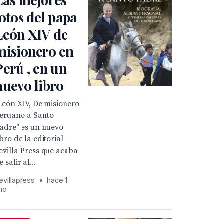
fotos del papa
León XIV de
misionero en
Perú , en un
nuevo libro
León XIV, De misionero
eruano a Santo
adre" es un nuevo
ibro de la editorial
evilla Press que acaba
e salir al...
evillapress
•
hace 1
ño