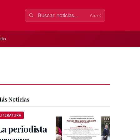
Ctrl+K
sto
ás Noticias
LITERATURA
La periodista
jerezana