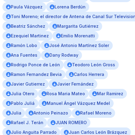
Paula Vázquez
Lorena Berdún
Toni Moreno; el director de Antena de Canal Sur Televisio
Beatriz Sánchez
Margarita Gutiérrez
Ezequiel Martinez
Emilio Morenatti
Ramón Lobo
José Antonio Martínez Soler
Ana Fuentes
Dany Rodway
Rodrigo Ponce de León
Teodoro León Gross
Ramon Fernandez Bevia
Carlos Herrera
Javier Gutierrez
Javier Fernández
Julia Otero
Rosa Maria Mateo
Mar Ramirez
Pablo Juliá
Manuel Ángel Vázquez Medel
Julia
Antonio Peinazo
Rafael Moreno
Rafael J. Terán
JUAN ROMERO
Julio Anguita Parrado
Juan Carlos León Brázquez