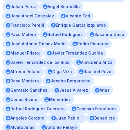
Julian Perez
Angel Serradilla
Jose Angel Gonzalez
Vicente Toti
Francisco Perejil
Enrique Garcia Izquierdo
Paco Molero
Rafael Rodríguez
Susanna Griso
José Antonio Gómez Marín
Pedro Piqueras
Manuel Prieto;
Javier Fernández Gualda
Javier Fernandez de los Rios
Almudena Ariza
Alfredo Relaño
Olga Viza
Raúl del Pozo
Rosa Montero
Jacobo Bergareche
Gervasio Sanchez
Jesus Alvarez
Arias
Carlos Rivero
Menéndez
Rafael Rodríguez Guerrero
Casimiro Fernández
Angeles Cordero
Juan Pablo II
Benedicto
Alvaro Arias
Antonio Pelayo