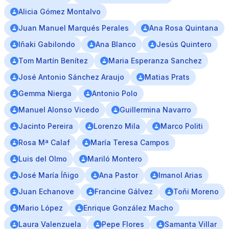
Alicia Gómez Montalvo
Juan Manuel Marqués Perales
Ana Rosa Quintana
Iñaki Gabilondo
Ana Blanco
Jesús Quintero
Tom Martín Benítez
Maria Esperanza Sanchez
José Antonio Sánchez Araujo
Matias Prats
Gemma Nierga
Antonio Polo
Manuel Alonso Vicedo
Guillermina Navarro
Jacinto Pereira
Lorenzo Mila
Marco Politi
Rosa Mª Calaf
María Teresa Campos
Luis del Olmo
Mariló Montero
José María Íñigo
Ana Pastor
Imanol Arias
Juan Echanove
Francine Gálvez
Toñi Moreno
Mario López
Enrique González Macho
Laura Valenzuela
Pepe Flores
Samanta Villar