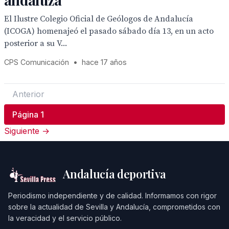
El Ilustre Colegio Oficial de Geólogos de Andalucía
(ICOGA) homenajeó el pasado sábado día 13, en un acto
posterior a su V...
CPS Comunicación
•
hace 17 años
Anterior
Página 1
Siguiente →
Andalucía deportiva
Periodismo independiente y de calidad. Informamos con rigor
sobre la actualidad de Sevilla y Andalucía, comprometidos con
la veracidad y el servicio público.