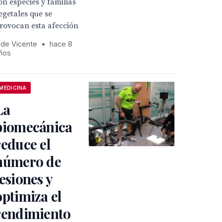
on especies y familias
egetales que se
rovocan esta afección
 de Vicente
•
hace 8
ños
MEDICINA
La
biomecánica
reduce el
número de
lesiones y
optimiza el
rendimiento