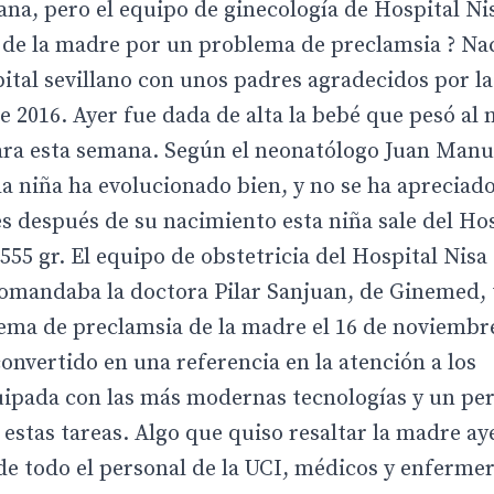
ana, pero el equipo de ginecología de Hospital Nis
 de la madre por un problema de preclamsia ? Nac
pital sevillano con unos padres agradecidos por la
de 2016. Ayer fue dada de alta la bebé que pesó al 
para esta semana. Según el neonatólogo Juan Man
?la niña ha evolucionado bien, y no se ha aprecia
es después de su nacimiento esta niña sale del Ho
55 gr. El equipo de obstetricia del Hospital Nisa 
comandaba la doctora Pilar Sanjuan, de Ginemed,
ma de preclamsia de la madre el 16 de noviembre
 convertido en una referencia en la atención a los
ipada con las más modernas tecnologías y un per
stas tareas. Algo que quiso resaltar la madre aye
r de todo el personal de la UCI, médicos y enfermer