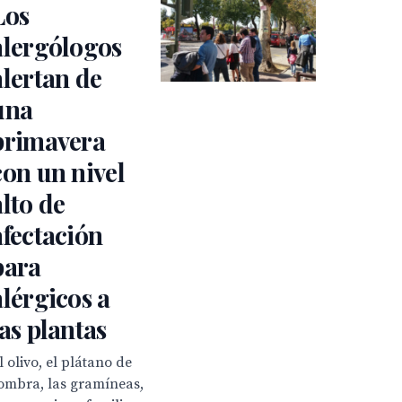
Los
alergólogos
alertan de
una
primavera
con un nivel
alto de
afectación
para
alérgicos a
las plantas
l olivo, el plátano de
ombra, las gramíneas,