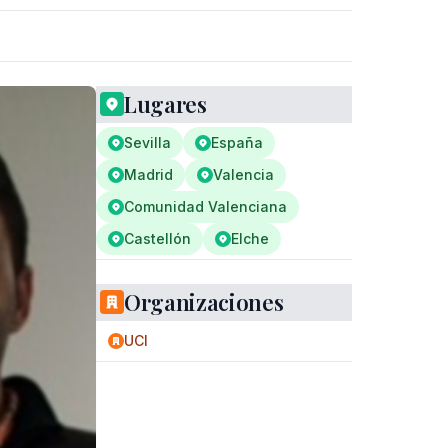
Lugares
Sevilla
España
Madrid
Valencia
Comunidad Valenciana
Castellón
Elche
Organizaciones
UCI