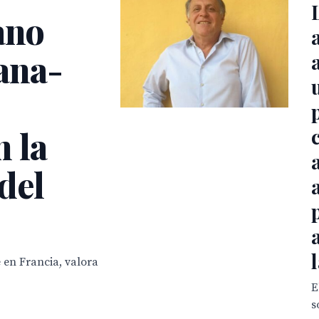
ano
ana-
 la
del
 en Francia, valora
E
s