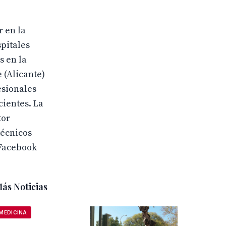
r en la
pitales
s en la
 (Alicante)
esionales
cientes. La
tor
técnicos
 Facebook
ás Noticias
MEDICINA