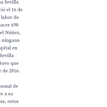
a Sevilla
ió el 16 de
 labor de
nacer 690
uel Núñez,
do ninguna
spital en
Sevilla
 tuvo que
 de 2016.
sonal de
r a su
as, estos