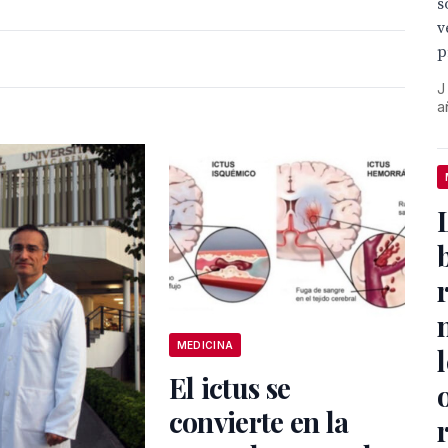
s
v
p
J
a
MEDICINA
El ictus se
convierte en la