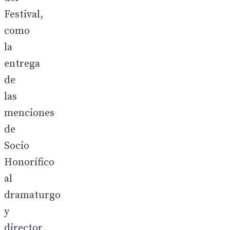
Festival,
como
la
entrega
de
las
menciones
de
Socio
Honorífico
al
dramaturgo
y
director