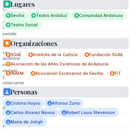
Lugares
en
un
escenario
Sevilla
Teatro Andaluz
Comunidad Andaluza
con
Teatro Social
una
pantalla
proyectando
Organizaciones
imágenes.
La
SGAE
Instituto de la Cultura
Fundación SGAE
audiencia
Asociación de las Artes Escénicas de Andalucía
está
sentada
INAEM
Asociación Escenarios de Sevilla
FIT
y
observando
la
Personas
presentación,
con
Cristina Hoyos
Alfonso Zurro
algunos
Carlos Alvarez Novoa
Robert Louis Stevenson
asistentes
en
Marie de Johgh
el