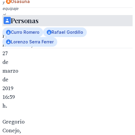
Osasuna
y
equipaje
al
Personas
fondo.
Curro Romero
Rafael Gordillo
Por
Lorenzo Serra Ferrer
REDACCIÓN,
27
de
marzo
de
2019
16:59
h.
Gregorio
Conejo,