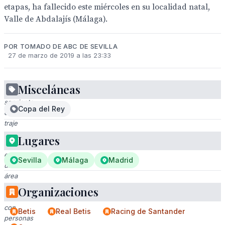
etapas, ha fallecido este miércoles en su localidad natal,
Valle de Abdalajís (Málaga).
POR TOMADO DE ABC DE SEVILLA
27 de marzo de 2019 a las 23:33
Misceláneas
Hombre
sonriente
Copa del Rey
en
traje
y
Lugares
corbata
en
Sevilla
Málaga
Madrid
un
área
de
Organizaciones
viaje
con
Betis
Real Betis
Racing de Santander
personas