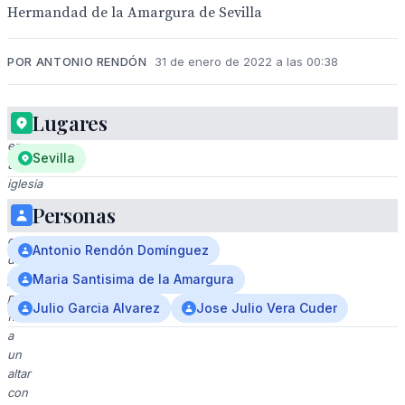
Hermandad de la Amargura de Sevilla
POR ANTONIO RENDÓN
31 de enero de 2022 a las 00:38
Lugares
Celebración
en
Sevilla
una
iglesia
con
Personas
un
grupo
Antonio Rendón Domínguez
de
personas
Maria Santisima de la Amargura
posando
Julio Garcia Alvarez
Jose Julio Vera Cuder
frente
a
un
altar
con