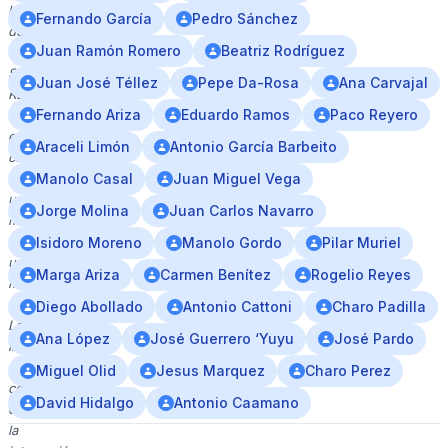
logo
Fernando García
Pedro Sánchez
de
Juan Ramón Romero
Beatriz Rodríguez
Casa
Sur
Juan José Téllez
Pepe Da-Rosa
Ana Carvajal
Radio.
Fernando Ariza
Eduardo Ramos
Paco Reyero
En
el
Araceli Limón
Antonio García Barbeito
centro
hay
Manolo Casal
Juan Miguel Vega
un
Jorge Molina
Juan Carlos Navarro
micrófono
sobre
Isidoro Moreno
Manolo Gordo
Pilar Muriel
una
Marga Ariza
Carmen Benítez
Rogelio Reyes
mesa
verde.
Diego Abollado
Antonio Cattoni
Charo Padilla
La
Ana López
José Guerrero ‘Yuyu
José Pardo
imagen
se
Miguel Olid
Jesus Marquez
Charo Perez
centra
David Hidalgo
Antonio Caamano
en
la