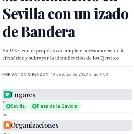
Sevilla con un izado
de Bandera
En 1987, con el propósito de ampliar la resonancia de la
efeméride y subrayar la identificación de los Ejércitos
POR ANTONIO RENDÓN
10 de junio de 2023 a las 11:03
Lugares
Una
estatua
Sevilla
Plaza de la Gavidia
de
un
soldado
Organizaciones
en
una