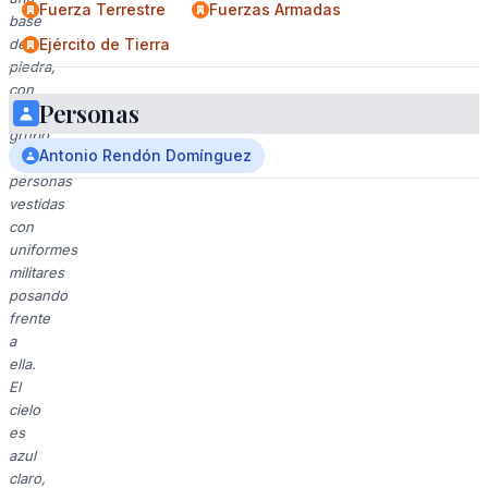
Fuerza Terrestre
Fuerzas Armadas
base
de
Ejército de Tierra
piedra,
con
Personas
un
grupo
Antonio Rendón Domínguez
de
personas
vestidas
con
uniformes
militares
posando
frente
a
ella.
El
cielo
es
azul
claro,