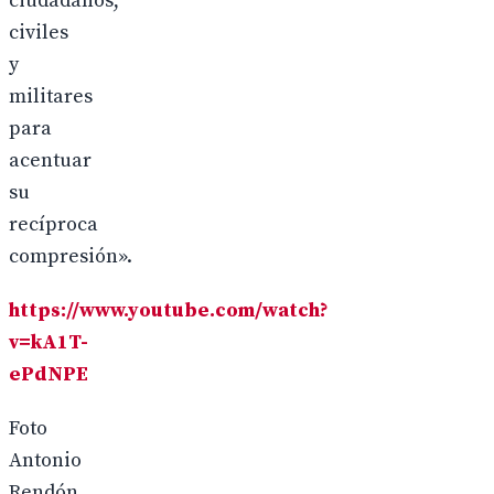
ciudadanos,
civiles
y
militares
para
acentuar
su
recíproca
compresión».
https://www.youtube.com/watch?
v=kA1T-
ePdNPE
Foto
Antonio
Rendón