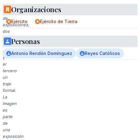
una
Organizaciones
sala
de
Ejército
Ejército de Tierra
exposiciones,
dos
lucen
Personas
uniformes
militares
Antonio Rendón Domínguez
Reyes Católicos
y
el
tercero
un
traje
formal.
La
imagen
es
parte
de
una
exposición