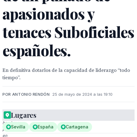
apasionados y
tenaces Suboficiales
españoles.
En definitiva dotarlos de la capacidad de liderazgo “todo
tiempo”.
POR ANTONIO RENDÓN
25 de mayo de 2024 a las 19:10
Lugares
Tres
hombres
Sevilla
España
Cartagena
posan
en