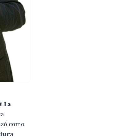
t La
ta
nzó como
ltura