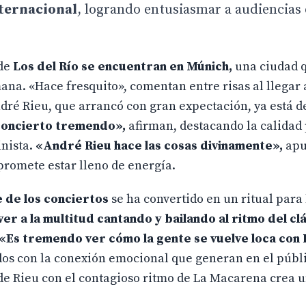
nternacional
, logrando entusiasmar a audiencias
 de
Los del Río se encuentran en Múnich,
una ciudad 
na. «Hace fresquito», comentan entre risas al llegar 
ndré Rieu, que arrancó con gran expectación, ya está 
concierto tremendo»,
afirman, destacando la calidad
inista.
«André Rieu hace las cosas divinamente»,
apu
romete estar lleno de energía.
 de los conciertos
se ha convertido en un ritual para 
ver a la multitud cantando y bailando al ritmo del cl
«Es tremendo ver cómo la gente se vuelve loca con 
dos con la conexión emocional que generan en el públ
 de Rieu con el contagioso ritmo de La Macarena crea 