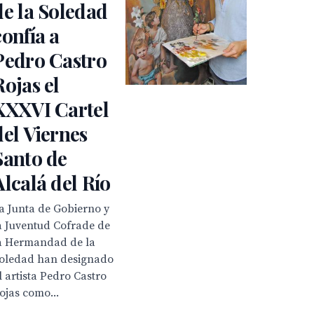
de la Soledad
confía a
Pedro Castro
Rojas el
XXXVI Cartel
del Viernes
Santo de
Alcalá del Río
a Junta de Gobierno y
a Juventud Cofrade de
a Hermandad de la
oledad han designado
l artista Pedro Castro
ojas como...