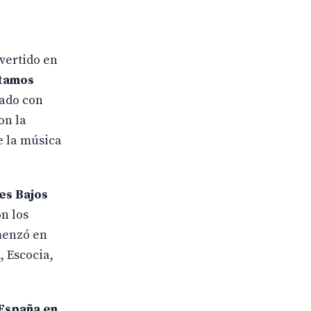
nvertido en
tamos
mado con
on la
e la música
es Bajos
n los
omenzó en
a
, Escocia,
 España en