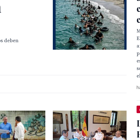
a
M
E
os deben
a
p
e
s
e
h