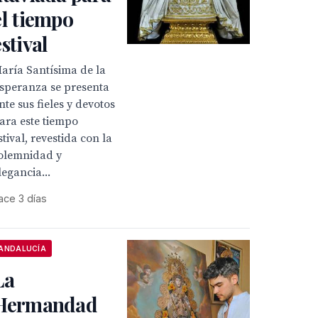
el tiempo
estival
aría Santísima de la
speranza se presenta
nte sus fieles y devotos
ara este tiempo
stival, revestida con la
olemnidad y
legancia...
ace 3 días
ANDALUCÍA
La
Hermandad