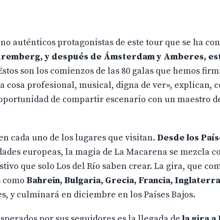
 sino auténticos protagonistas de este tour que se ha co
úremberg, y después de Ámsterdam y Amberes, es
 Estos son los comienzos de las 80 galas que hemos fir
 cosa profesional, musical, digna de ver», explican, c
 oportunidad de compartir escenario con un maestro d
en cada uno de los lugares que visitan.
Desde los País
udades europeas, la magia de La Macarena se mezcla co
estivo que solo Los del Río saben crear. La gira, que c
os como
Bahrein, Bulgaria, Grecia, Francia, Inglaterr
es, y culminará en diciembre en los Países Bajos.
sperados por sus seguidores es la llegada de
la gira a