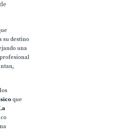
 de
que
a su destino
dejando una
 profesional
ntan,
los
ásico
que
La
ico
una