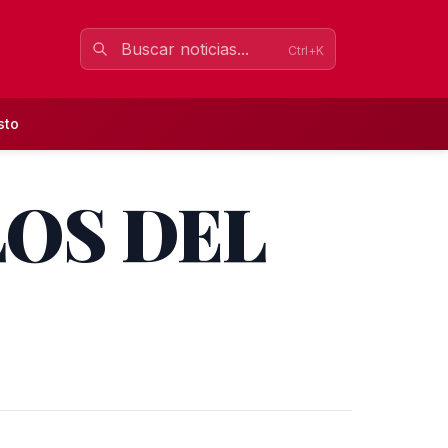
Ctrl+K
sto
LOS DEL