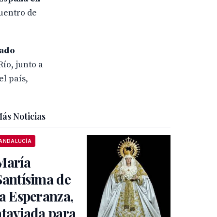
cuentro de
gado
ío, junto a
el país,
ás Noticias
ANDALUCÍA
María
Santísima de
la Esperanza,
ataviada para