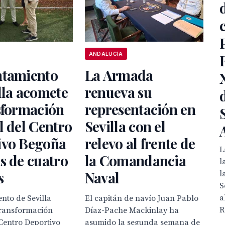
ANDALUCÍA
ntamiento
La Armada
lla acomete
renueva su
sformación
representación en
l del Centro
Sevilla con el
ivo Begoña
relevo al frente de
L
s de cuatro
la Comandancia
l
s
Naval
l
S
a
nto de Sevilla
El capitán de navío Juan Pablo
R
transformación
Díaz-Pache Mackinlay ha
 Centro Deportivo
asumido la segunda semana de