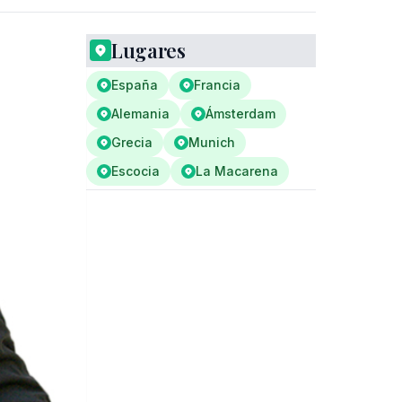
Lugares
España
Francia
Alemania
Ámsterdam
Grecia
Munich
Escocia
La Macarena