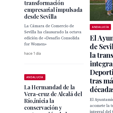
transformación
empresarial impulsada
desde Sevilla
La Cámara de Comercio de
ANDALUCÍA
Sevilla ha clausurado la octava
El Ayu
edición de «Desafío Consolida
for Women»
de Sevi
la tran
hace 1 día
integra
Deport
ANDALUCÍA
tras má
La Hermandad de la
década
Vera-cruz de Alcalá del
Río,inicia la
El Ayuntamie
acomete la 
conservación y
integral del