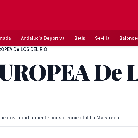
rtada
Andalucía Deportiva
Betis
Sevilla
Balonce
ROPEA De LOS DEL RÍO
EUROPEA De 
onocidos mundialmente por su icónico hit La Macarena