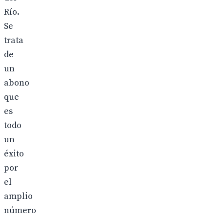
Río.
Se
trata
de
un
abono
que
es
todo
un
éxito
por
el
amplio
número