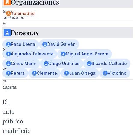
Organizaciones
de
toros,
Telemadrid
destacando
la
importancia
Personas
cultural
y
Paco Urena
David Galván
tradicional
Alejandro Talavante
Miguel Ángel Perera
del
arte
Gines Marin
Diego Urdiales
Ricardo Gallardo
del
Perera
Clemente
Juan Ortega
Victorino
toreo
en
España.
El
ente
público
madrileño