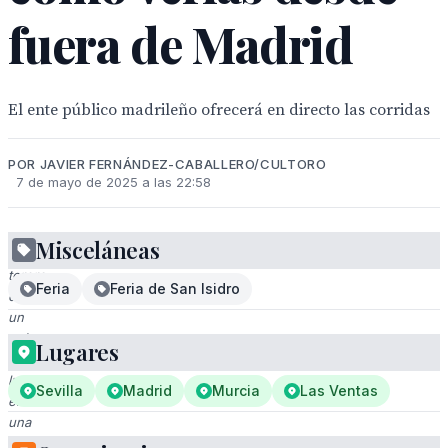
fuera de Madrid
El ente público madrileño ofrecerá en directo las corridas
POR JAVIER FERNÁNDEZ-CABALLERO/CULTORO
7 de mayo de 2025 a las 22:58
Misceláneas
Un
torero
Feria
Feria de San Isidro
con
un
traje
Lugares
de
luces
Sevilla
Madrid
Murcia
Las Ventas
en
una
corrida