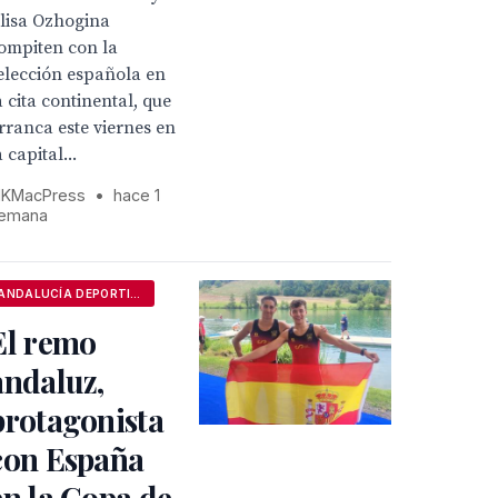
lisa Ozhogina
ompiten con la
elección española en
a cita continental, que
rranca este viernes en
a capital...
KMacPress
•
hace 1
emana
ANDALUCÍA DEPORTIVA
El remo
andaluz,
protagonista
con España
en la Copa de