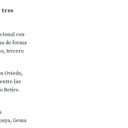
y tres
acional con
ana de forma
no, tercero
en Oviedo,
entre las
o Retiro
s
rnaya, Gema