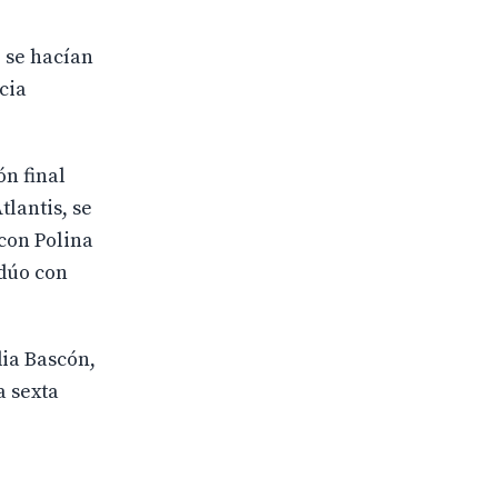
e se hacían
cia
ón final
tlantis, se
 con Polina
dúo con
dia Bascón,
a sexta