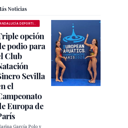
ás Noticias
ANDALUCÍA DEPORTIVA
Triple opción
de podio para
el Club
Natación
Sincro Sevilla
en el
Campeonato
de Europa de
París
arina García Polo y