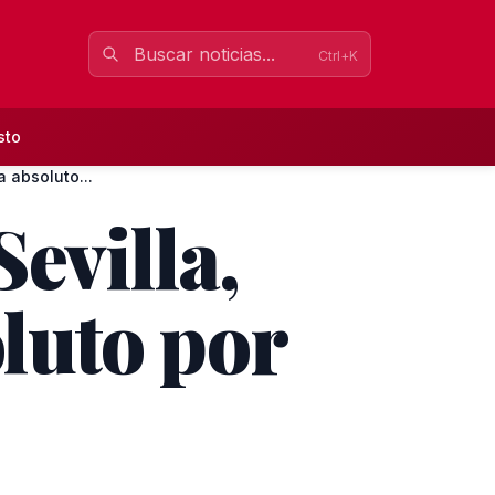
Ctrl+K
sto
 absoluto...
evilla,
luto por