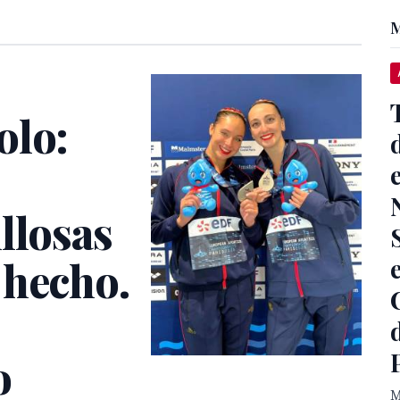
M
olo:
llosas
 hecho.
o
M