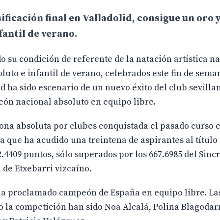
sificación final en Valladolid, consigue un oro 
nfantil de verano.
do su condición de referente de la natación artística n
uto e infantil de verano, celebrados este fin de sem
d ha sido escenario de un nuevo éxito del club sevilla
peón nacional absoluto en equipo libre.
rona absoluta por clubes conquistada el pasado curso 
a que ha acudido una treintena de aspirantes al título 
.4409 puntos, sólo superados por los 667.6985 del Sincr
 de Etxebarri vizcaíno.
e ha proclamado campeón de España en equipo libre. La
do la competición han sido Noa Alcalá, Polina Blagoda