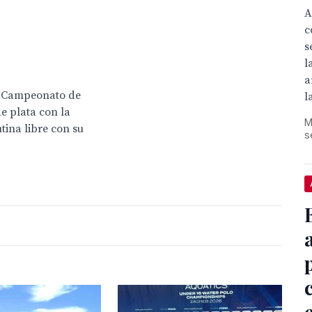
A
c
s
l
a
el Campeonato de
l
e plata con la
M
tina libre con su
s