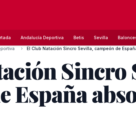
rtada
Andalucía Deportiva
Betis
Sevilla
Balonce
portiva
El Club Natación Sincro Sevilla, campeón de España
ación Sincro S
e España abso