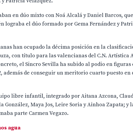
y Patricia Velázquez.
gaban en dúo mixto con Noá Alcalá y Daniel Barcos, qu
ién lograba el dúo formado por Gema Fernández y Patri
illanas han ocupado la décima posición en la clasificaci
za, con título para las valencianas del C.N. Artística A
creto, el Sincro Sevilla ha subido al podio en figuras
 además de conseguir un meritorio cuarto puesto en 
ipo libre infantil, integrado por Aitana Azcona, Clau
 González, Maya Jos, Leire Soria y Ainhoa Zapata; y l
ormaba parte Carmen Vegazo.
mos agua