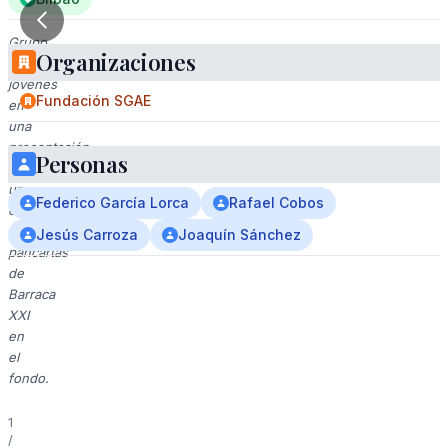
Grupo
Organizaciones
de
jóvenes
Fundación SGAE
en
una
presentación
Personas
en
un
Federico García Lorca
Rafael Cobos
escenario
con
Jesús Carroza
Joaquín Sánchez
pancartas
de
Barraca
XXI
en
el
fondo.
1
/