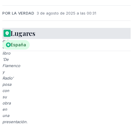
POR LA VERDAD
3 de agosto de 2025 a las 00:31
Lugares
El
autor
España
del
libro
'De
Flamenco
y
Radio'
posa
con
su
obra
en
una
presentación.