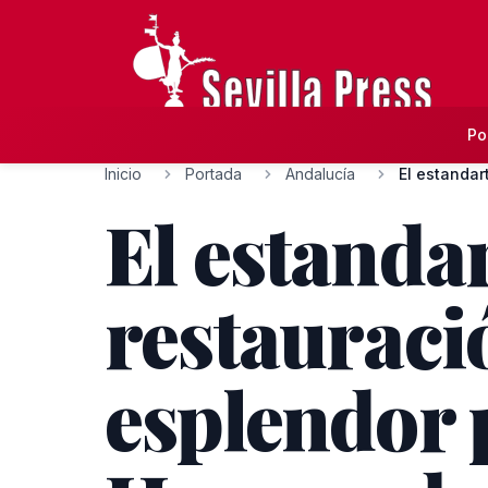
Po
Inicio
Portada
Andalucía
El estandar
El estanda
restauraci
esplendor 