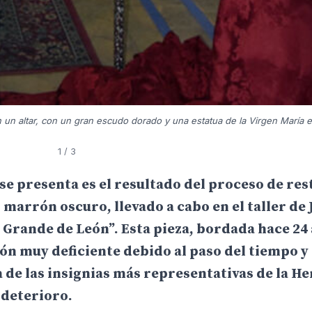
 un altar, con un gran escudo dorado y una estatua de la Virgen María e
1
/ 3
se presenta es el resultado del proceso de re
marrón oscuro, llevado a cabo en el taller de 
Grande de León”. Esta pieza, bordada hace 24 
n muy deficiente debido al paso del tiempo y 
na de las insignias más representativas de la 
 deterioro.