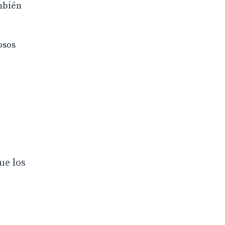
ambién
osos
ue los