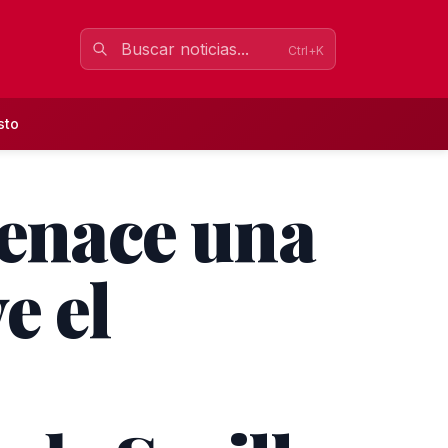
Ctrl+K
sto
renace una
e el