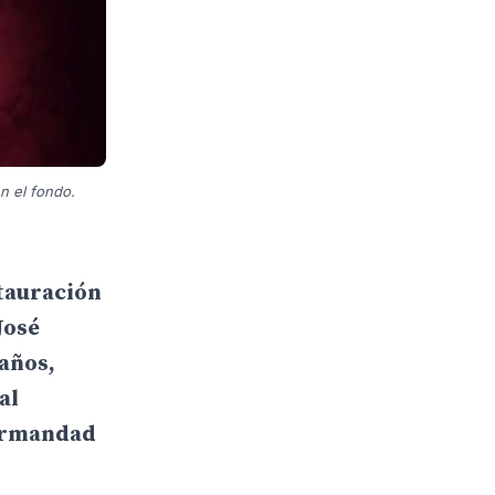
n el fondo.
stauración
José
años,
al
Hermandad