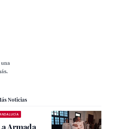
o una
más.
ás Noticias
ANDALUCÍA
La Armada