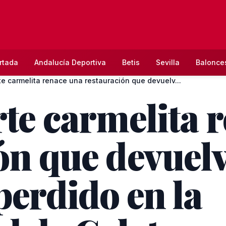
rtada
Andalucía Deportiva
Betis
Sevilla
Balonce
te carmelita renace una restauración que devuelv...
rte carmelita 
ón que devuelv
perdido en la