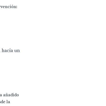
rvención:
 hacia un
ha añadido
de la