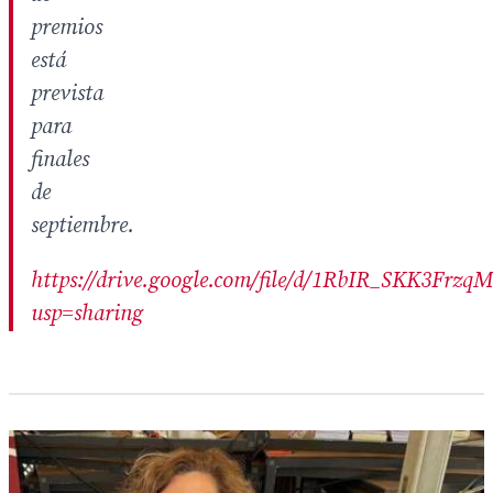
premios
está
prevista
para
finales
de
septiembre.
https://drive.google.com/file/d/1RbIR_SKK3F
usp=sharing