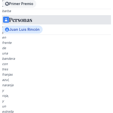
hombre
Primer Premio
con
barba
gris
Personas
levanta
un
Juan Luis Rincón
puño
en
frente
de
una
bandera
con
tres
franjas
azul,
naranja
y
roja,
y
un
estrella