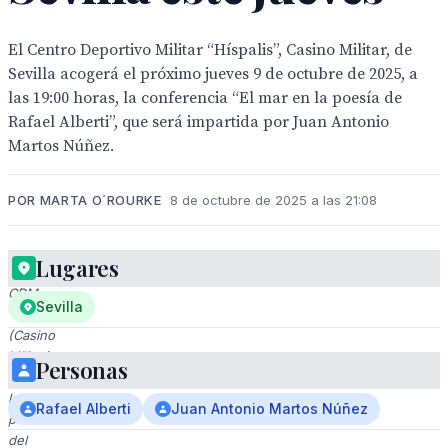
El Centro Deportivo Militar “Híspalis”, Casino Militar, de
Sevilla acogerá el próximo jueves 9 de octubre de 2025, a
las 19:00 horas, la conferencia “El mar en la poesía de
Rafael Alberti”, que será impartida por Juan Antonio
Martos Núñez.
POR MARTA O´ROURKE
8 de octubre de 2025 a las 21:08
Lugares
Conferencia
CDM
Sevilla
"Híspalis"
(Casino
Militar)
Personas
sobre
la
Rafael Alberti
Juan Antonio Martos Núñez
poesía
del