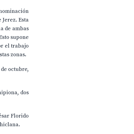
denominación
 Jerez. Esta
ola de ambas
 Esto supone
r el trabajo
stas zonas.
 de octubre,
hipiona, dos
ésar Florido
Chiclana.