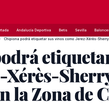
rtada
Andalucía Deportiva
Betis
Sevilla
Balonce
odrá etiquetar
-Xérès-Sherry
en la Zona de 