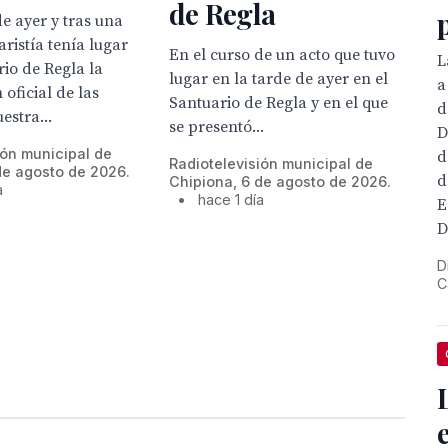
de Regla
de ayer y tras una
ristía tenía lugar
En el curso de un acto que tuvo
L
rio de Regla la
lugar en la tarde de ayer en el
a
 oficial de las
Santuario de Regla y en el que
d
estra...
se presentó...
D
ión municipal de
d
Radiotelevisión municipal de
de agosto de 2026.
d
Chipiona, 6 de agosto de 2026.
a
•
hace 1 día
E
D
D
C