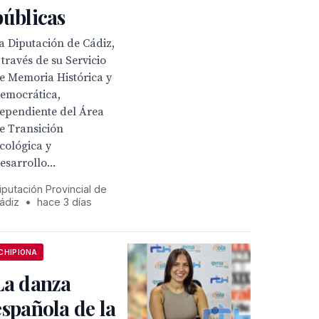
públicas
a Diputación de Cádiz,
 través de su Servicio
e Memoria Histórica y
emocrática,
ependiente del Área
e Transición
cológica y
esarrollo...
iputación Provincial de
ádiz
•
hace 3 días
CHIPIONA
La danza
española de la