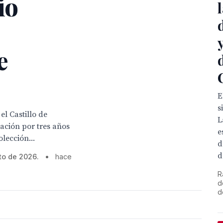
io
e
E
s
l Castillo de
L
ación por tres años
e
lección...
d
d
to de 2026.
•
hace
R
d
d