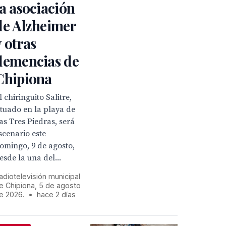
la asociación
de Alzheimer
y otras
demencias de
Chipiona
l chiringuito Salitre,
ituado en la playa de
as Tres Piedras, será
scenario este
omingo, 9 de agosto,
esde la una del...
adiotelevisión municipal
e Chipiona, 5 de agosto
e 2026.
•
hace 2 días