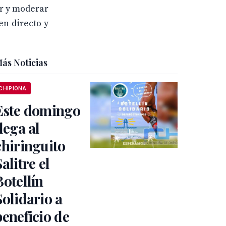
ar y moderar
en directo y
ás Noticias
CHIPIONA
Este domingo
llega al
chiringuito
Salitre el
Botellín
Solidario a
beneficio de