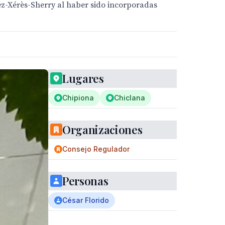
ez-Xérès-Sherry al haber sido incorporadas
Lugares
Chipiona
Chiclana
Organizaciones
Consejo Regulador
Personas
César Florido