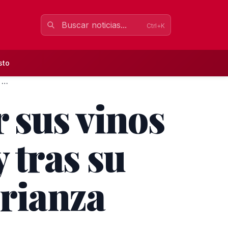
Ctrl+K
sto
Chipiona podrá etiquetar sus vinos como Jerez-Xérès-Sherry t...
 sus vinos
 tras su
Crianza