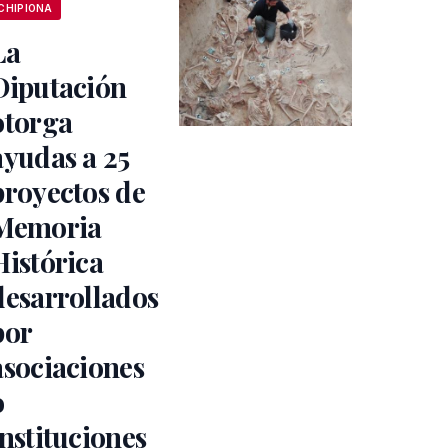
CHIPIONA
La
Diputación
otorga
ayudas a 25
proyectos de
Memoria
Histórica
desarrollados
por
asociaciones
o
instituciones