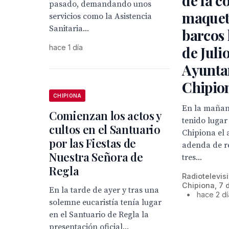
de la c
pasado, demandando unos
maquet
servicios como la Asistencia
Sanitaria...
barcos 
hace 1 día
de Juli
Ayunta
Chipio
CHIPIONA
En la mañan
Comienzan los actos y
tenido lugar 
cultos en el Santuario
Chipiona el 
por las Fiestas de
adenda de r
Nuestra Señora de
tres...
Regla
Radiotelevis
Chipiona, 7 
En la tarde de ayer y tras una
•
hace 2 d
solemne eucaristía tenía lugar
en el Santuario de Regla la
presentación oficial...