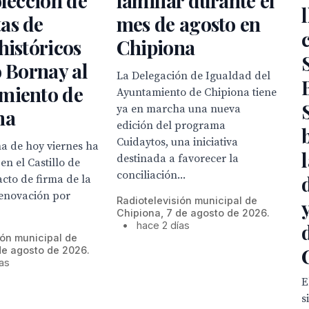
olección de
familiar durante el
as de
mes de agosto en
históricos
Chipiona
o Bornay al
La Delegación de Igualdad del
miento de
Ayuntamiento de Chipiona tiene
ya en marcha una nueva
na
edición del programa
Cuidaytos, una iniciativa
a de hoy viernes ha
destinada a favorecer la
en el Castillo de
conciliación...
acto de firma de la
enovación por
Radiotelevisión municipal de
Chipiona, 7 de agosto de 2026.
•
hace 2 días
ión municipal de
de agosto de 2026.
ías
E
s