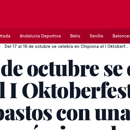
rtada
Andalucía Deportiva
Betis
Sevilla
Balonce
Del 17 al 19 de octubre se celebra en Chipiona el I Oktoberf...
9 de octubre se
 I Oktoberfest
bastos con un