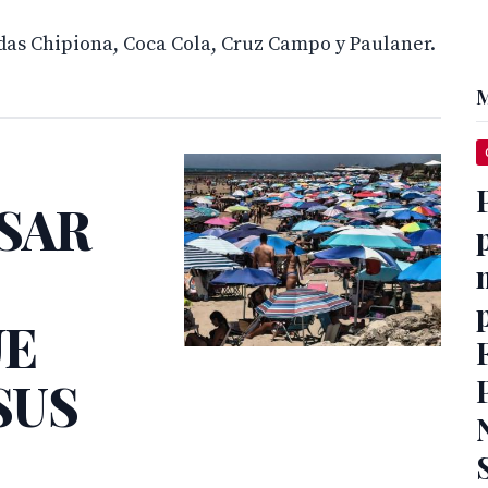
idas Chipiona, Coca Cola, Cruz Campo y Paulaner.
M
ESAR
E
UE
SUS