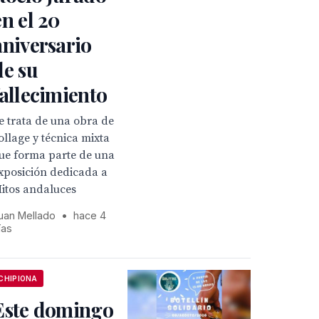
en el 20
aniversario
de su
fallecimiento
e trata de una obra de
ollage y técnica mixta
ue forma parte de una
xposición dedicada a
itos andaluces
uan Mellado
•
hace 4
ías
CHIPIONA
Este domingo