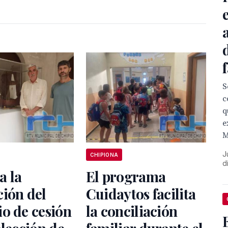
S
c
q
e
M
J
CHIPIONA
d
a la
El programa
ión del
Cuidaytos facilita
o de cesión
la conciliación