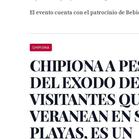
El evento cuenta con el patrocinio de Beb
CHIPIONA
CHIPIONA A P
DEL EXODO D
VISITANTES Q
VERANEAN EN 
PLAYAS, ES UN