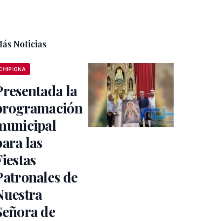
ás Noticias
CHIPIONA
Presentada la
programación
municipal
para las
Fiestas
Patronales de
Nuestra
Señora de