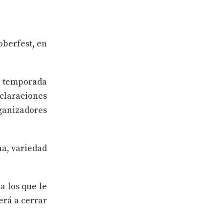
oberfest, en
la temporada
claraciones
rganizadores
na, variedad
a los que le
erá a cerrar