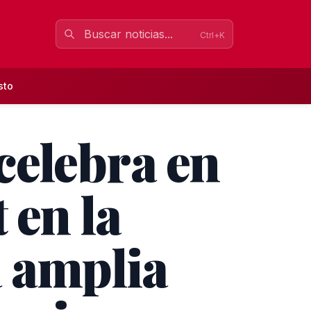
Ctrl+K
sto
 celebra en
 en la
a amplia