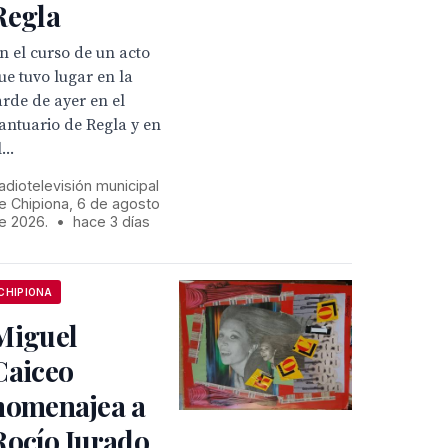
Regla
n el curso de un acto
ue tuvo lugar en la
arde de ayer en el
antuario de Regla y en
...
adiotelevisión municipal
e Chipiona, 6 de agosto
e 2026.
•
hace 3 días
CHIPIONA
Miguel
Caiceo
homenajea a
Rocío Jurado