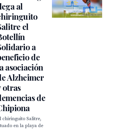
llega al
chiringuito
Salitre el
Botellín
Solidario a
beneficio de
la asociación
de Alzheimer
y otras
demencias de
Chipiona
l chiringuito Salitre,
ituado en la playa de