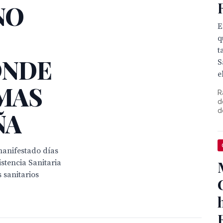
NO
E
q
t
ONDE
S
el
 MAS
R
d
d
ÑA
manifestado días
stencia Sanitaria
 sanitarios