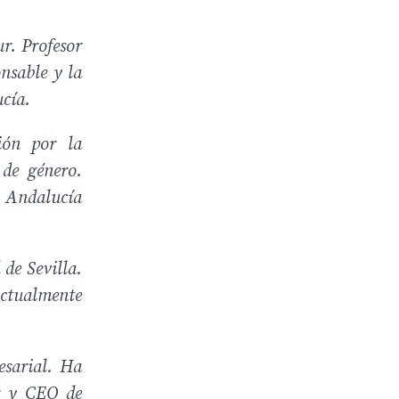
r. Profesor
onsable y la
ucía.
ión por la
 de género.
o Andalucía
 de Sevilla.
Actualmente
esarial. Ha
r y CEO de