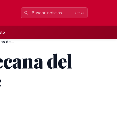
Ctrl+K
sto
as de...
ecana del
e