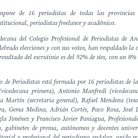
one de 16 periodistas de todas las provincias 
stitucional, periodistas
freelance
y académico.
ecana del Colegio Profesional de Periodistas de An
elebrado elecciones y con sus votos, han respaldado la
resultado del escrutinio es del 92% de síes, con un 8%
 de Periodistas está formada por 16 periodistas de las
(vicedecana primera), Antonio Manfredi (vicedecan
na Martín (secretaria general), Rafael Mendoza (teso
ara, Gema Medina, Adrián Cortés, Paco Rosa, José 
la Jiménez y Francisco Javier Paniagua, Profesionale
 gabinetes de prensa, autónomos y docentes univers
ritorial y profesional del periodismo andaluz, unido p