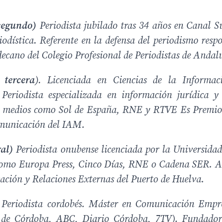
 segundo)
Periodista jubilado tras 34 años en Canal Su
iodística. Referente en la defensa del periodismo resp
decano del Colegio Profesional de Periodistas de Andal
 tercera
). Licenciada en Ciencias de la Informac
eriodista especializada en información jurídica y
 en medios como Sol de España, RNE y RTVE Es Premi
omunicación del IAM.
ral)
Periodista onubense licenciada por la Universidad
 como Europa Press, Cinco Días, RNE o Cadena SER. 
ción y Relaciones Externas del Puerto de Huelva.
 Periodista cordobés. Máster en Comunicación Empr
a de Córdoba, ABC, Diario Córdoba, 7TV). Fundado