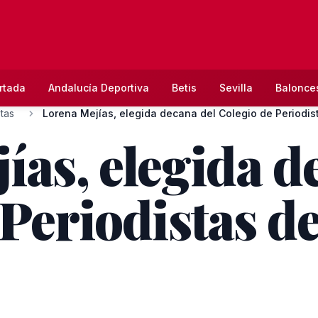
rtada
Andalucía Deportiva
Betis
Sevilla
Balonce
stas
Lorena Mejías, elegida decana del Colegio de Periodist
ías, elegida d
 Periodistas d