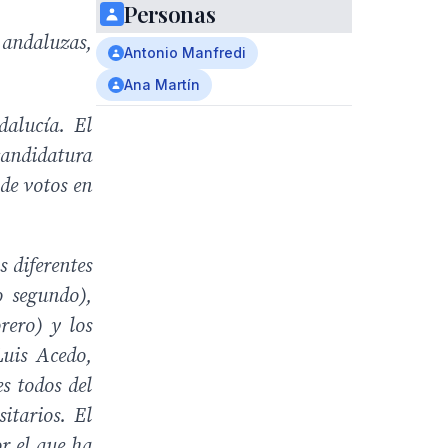
Personas
andaluzas,
Antonio Manfredi
Ana Martín
dalucía. El
 candidatura
 de votos en
 diferentes
o segundo),
rero) y los
Luis Acedo,
s todos del
itarios. El
or el que ha