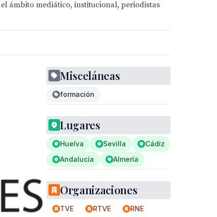
 ámbito mediático, institucional, periodistas
Misceláneas
formación
Lugares
Huelva
Sevilla
Cádiz
Andalucía
Almería
Organizaciones
TVE
RTVE
RNE