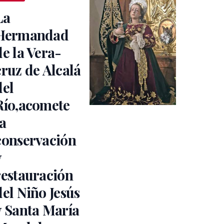
La
Hermandad
de la Vera-
cruz de Alcalá
del
Río,acomete
la
conservación
y
restauración
del Niño Jesús
y Santa María