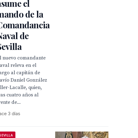
asume el
mando de la
Comandancia
Naval de
Sevilla
l nuevo comandante
aval releva en el
argo al capitán de
avío Daniel González
ller-Lacalle, quien,
ras cuatro años al
rente de...
ace 3 días
SEVILLA