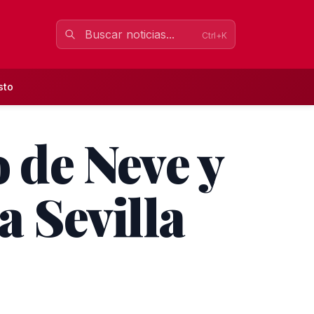
Ctrl+K
sto
o de Neve y
a Sevilla