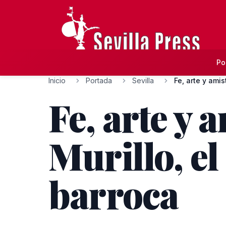
Po
Inicio
Portada
Sevilla
Fe, arte y amis
Fe, arte y 
Murillo, el
barroca