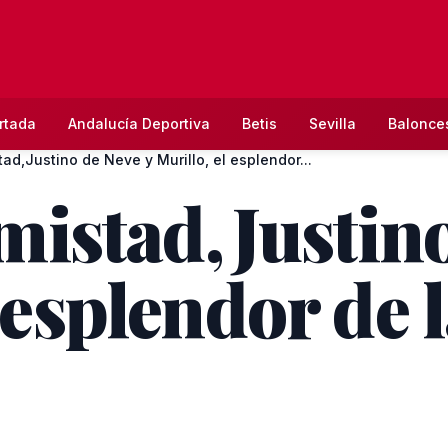
rtada
Andalucía Deportiva
Betis
Sevilla
Balonce
tad,Justino de Neve y Murillo, el esplendor...
amistad,Justin
 esplendor de l