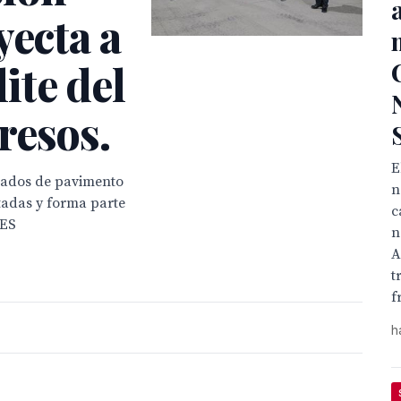
yecta a
lite del
resos.
E
drados de pavimento
n
utadas y forma parte
c
BES
n
A
t
f
h