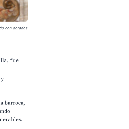
rado con dorados
lla, fue
s
 y
la barroca,
fundo
enerables.