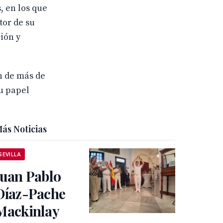
, en los que
tor de su
ión y
ón de más de
su papel
ás Noticias
SEVILLA
Juan Pablo
Díaz-Pache
Mackinlay