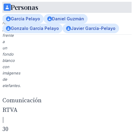
con
Personas
una
chaqueta
García Pelayo
Daniel Guzmán
roja,
Gonzalo García Pelayo
Javier García-Pelayo
posa
frente
a
un
fondo
blanco
con
imágenes
de
elefantes.
Comunicación
RTVA
|
30