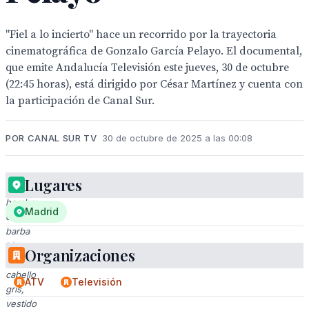
"Fiel a lo incierto" hace un recorrido por la trayectoria
cinematográfica de Gonzalo García Pelayo. El documental,
que emite Andalucía Televisión este jueves, 30 de octubre
(22:45 horas), está dirigido por César Martínez y cuenta con
la participación de Canal Sur.
POR CANAL SUR TV
30 de octubre de 2025 a las 00:08
Lugares
Un
hombre
Madrid
con
barba
blanca
Organizaciones
y
cabello
ATV
Televisión
gris,
vestido