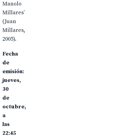
Manolo
Millares’
(Juan
Millares,
2005).
Fecha
de
emisión:
jueves,
30
de
octubre,
a
las
22:45