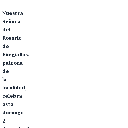
N
uestra
Señora
del
Rosario
de
Burguillos,
patrona
de
la
localidad,
celebra
este
domingo
2