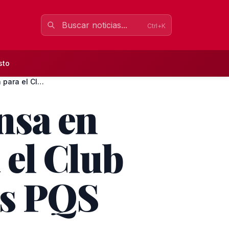
Ctrl+K
sto
Desparpajo sin recompensa en Segunda masculina para el Club...
nsa en
el Club
as PQS