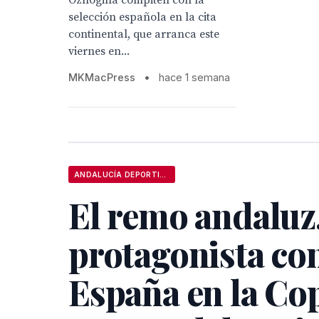
Ozhogina compiten con la
selección española en la cita
continental, que arranca este
viernes en...
MKMacPress
•
hace 1 semana
ANDALUCÍA DEPORTIVA
El remo andaluz
protagonista co
España en la Cop