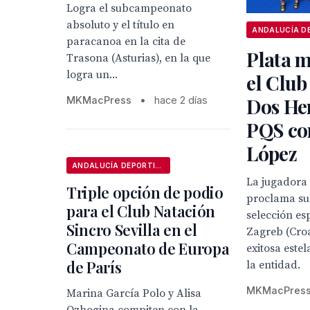
Logra el subcampeonato
absoluto y el título en
paracanoa en la cita de
Plata 
Trasona (Asturias), en la que
logra un...
el Club
Dos He
MKMacPress
•
hace 2 días
PQS co
López
ANDALUCÍA DEPORTIVA
La jugadora
Triple opción de podio
proclama s
para el Club Natación
selección es
Sincro Sevilla en el
Zagreb (Croa
Campeonato de Europa
exitosa este
de París
la entidad.
MKMacPres
Marina García Polo y Alisa