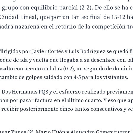
 grupo con equilibrio parcial (2-2). De ello se ha
Ciudad Lineal, que por un tanteo final de 15-12 
cuadra nazarena en el retorno de la competición t
irigidos por Javier Cortés y Luis Rodríguez se quedó 
hoque de ida y vuelta que llegaba a su desenlace con ta
asalto con acento andaluz (0-2), un segundo de dominio
cambio de golpes saldado con 4-5 para los visitantes.
W. Dos Hermanas PQS y el esfuerzo realizado previament
ban por pasar factura en el último cuarto. Y eso que a
a recibir posteriormente cinco tantos consecutivos y v
Anuar Yunes (2), Mario Hijón y Alejandro Gómez fueron 