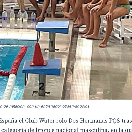
io de natación, con un entrenador observándolos.
e España el Club Waterpolo Dos Hermanas PQS tras
 categoría de bronce nacional masculina, en la q