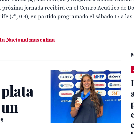
a próxima jornada recibirá en el Centro Acuático de D
e (7º, 0-4), en partido programado el sábado 17 a las 
a Nacional masculina
M
 plata
 un
”