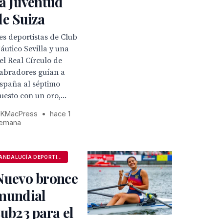
la Juventud
de Suiza
es deportistas de Club
áutico Sevilla y una
el Real Círculo de
abradores guían a
spaña al séptimo
uesto con un oro,...
KMacPress
•
hace 1
emana
ANDALUCÍA DEPORTIVA
Nuevo bronce
mundial
sub23 para el