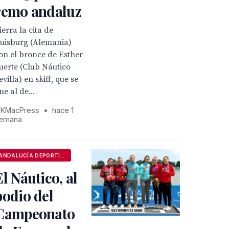
remo andaluz
ierra la cita de
uisburg (Alemania)
on el bronce de Esther
uerte (Club Náutico
evilla) en skiff, que se
ne al de...
KMacPress
•
hace 1
emana
ANDALUCÍA DEPORTIVA
El Náutico, al
podio del
Campeonato