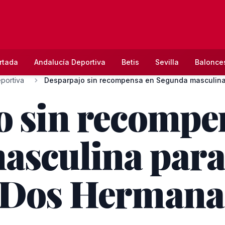
rtada
Andalucía Deportiva
Betis
Sevilla
Balonce
portiva
o sin recompe
sculina para 
 Dos Herman