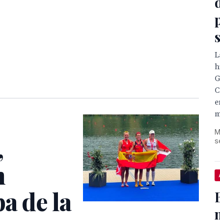
L
h
G
C
e
m
M
,
s
n
a de la