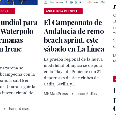
ANDALUCÍA DEPORTIVA
ANDALUCÍA DEPORTIVA
C
mundial para
El Campeonato de
D
c
 Waterpolo
Andalucía de remo
F
rmanas
beach sprint, este
S
u
n Irene
sábado en La Línea
M
La prueba regional de la nueva
s
modalidad olímpica se disputa
 nazarena se
en la Playa de Poniente con 81
ubcampeona con la
deportistas de siete clubes de
pañola sub16 en
Cádiz, Sevilla y...
cia) para seguir la
la internacional de
MKMacPress
•
hace 5 días
s
•
hace 4 días