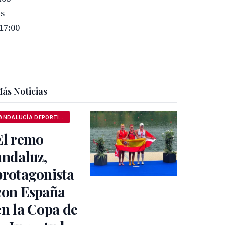
os
17:00
ás Noticias
ANDALUCÍA DEPORTIVA
El remo
andaluz,
protagonista
con España
en la Copa de