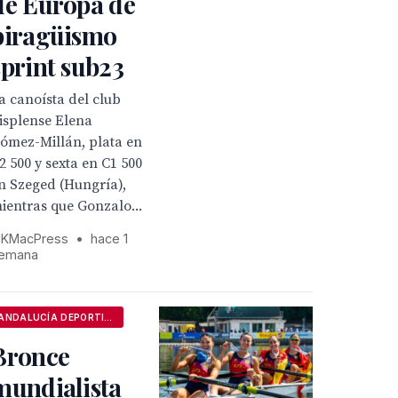
de Europa de
piragüismo
sprint sub23
a canoísta del club
isplense Elena
ómez-Millán, plata en
2 500 y sexta en C1 500
n Szeged (Hungría),
ientras que Gonzalo...
KMacPress
•
hace 1
emana
ANDALUCÍA DEPORTIVA
Bronce
mundialista