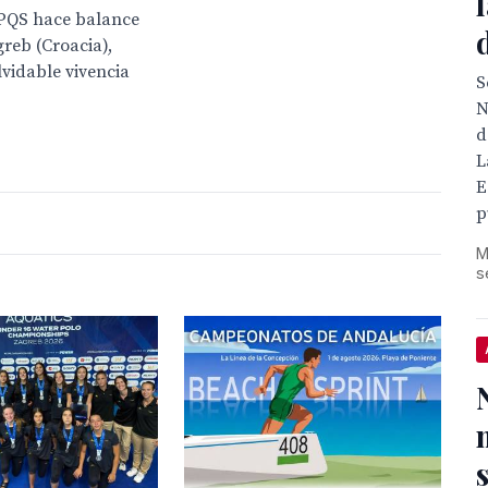
PQS hace balance
reb (Croacia),
lvidable vivencia
S
N
d
L
E
p
M
s