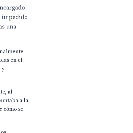
 encargado
ha impedido
ras una
finalmente
blas en el
 y
e, al
puntaba a la
er cómo se
los