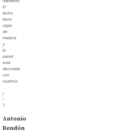
hablando.
El
techo
tiene
vigas
de
madera
y
la
pared
está
decorada
con
cuadros.
1
/
3
Antonio
Rendón