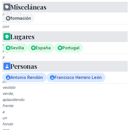
Misceláneas
Una
celebración
formación
formal
con
cuatro
Lugares
personas
en
Sevilla
España
Portugal
trajes
y
una
Personas
mujer
en
Antonio Rendón
Francisco Herrero León
un
vestido
verde,
aplaudiendo
frente
a
un
fondo