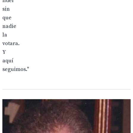
líder
sin
que
nadie
la
votara.
Y
aquí
seguimos."