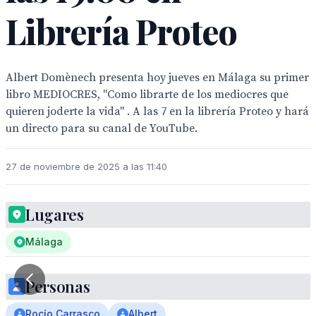
Librería Proteo
Albert Domènech presenta hoy jueves en Málaga su primer
libro MEDIOCRES, "Como librarte de los mediocres que
quieren joderte la vida" . A las 7 en la librería Proteo y hará
un directo para su canal de YouTube.
27 de noviembre de 2025 a las 11:40
Lugares
Málaga
Personas
Un
hombre
Rocío Carrasco
Albert