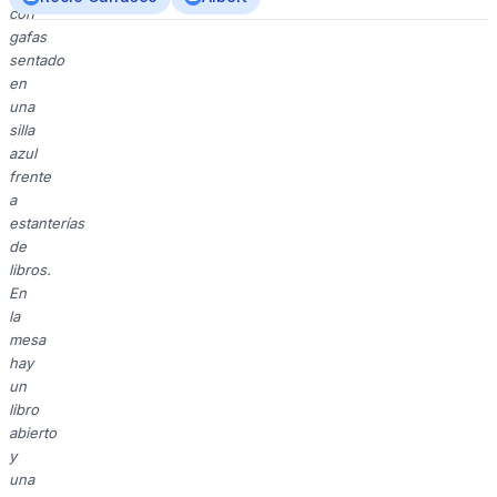
con
gafas
sentado
en
una
silla
azul
frente
a
estanterías
de
libros.
En
la
mesa
hay
un
libro
abierto
y
una