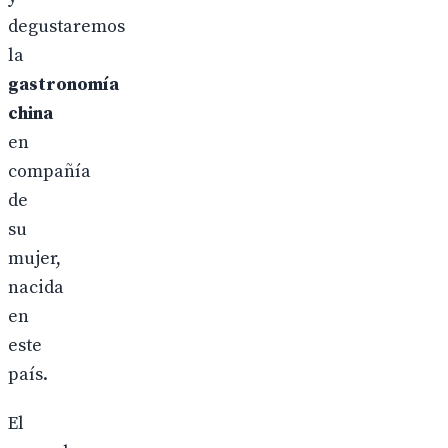
degustaremos
la
gastronomía
china
en
compañía
de
su
mujer,
nacida
en
este
país.
El