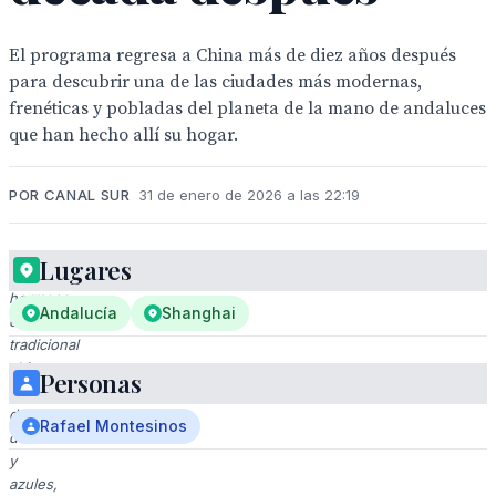
El programa regresa a China más de diez años después
para descubrir una de las ciudades más modernas,
frenéticas y pobladas del planeta de la mano de andaluces
que han hecho allí su hogar.
POR CANAL SUR
31 de enero de 2026 a las 22:19
Lugares
Un
hermoso
Andalucía
Shanghai
edificio
tradicional
chino
Personas
con
detalles
Rafael Montesinos
dorados
y
azules,