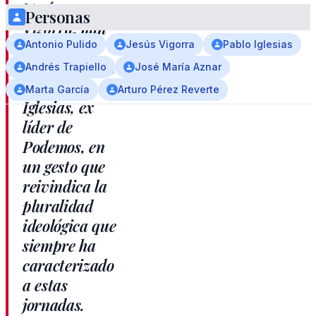
Jesús
Personas
Vigorra, han
anunciado
Antonio Pulido
Jesús Vigorra
Pablo Iglesias
que invitarán
Andrés Trapiello
José María Aznar
a Pablo
Marta García
Arturo Pérez Reverte
Iglesias, ex
líder de
Podemos, en
un gesto que
reivindica la
pluralidad
ideológica que
siempre ha
caracterizado
a estas
jornadas.