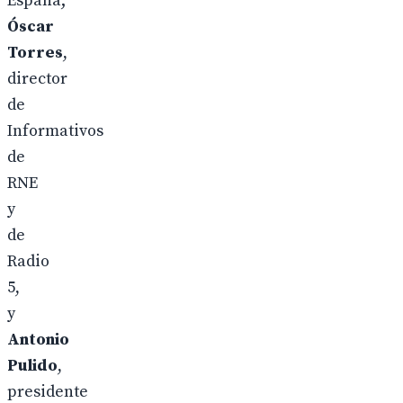
España;
Óscar
Torres
,
director
de
Informativos
de
RNE
y
de
Radio
5,
y
Antonio
Pulido
,
presidente