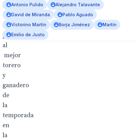
ha
Antonio Pulido
Alejandro Talavante
entregado
David de Miranda
Pablo Aguado
sus
Victorino Martín
Borja Jiménez
Martín
galardones
Emilio de Justo
al
mejor
torero
y
ganadero
de
la
temporada
en
la