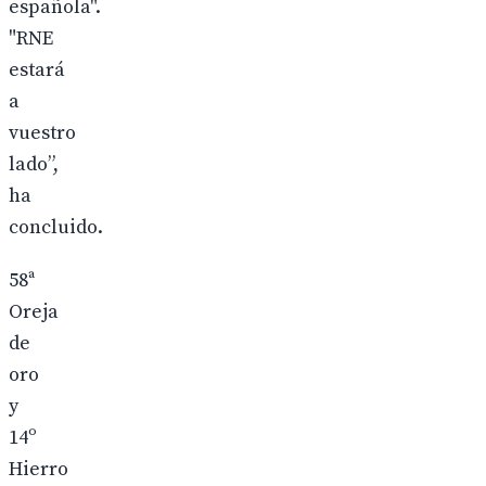
española".
"RNE
estará
a
vuestro
lado”,
ha
concluido.
58ª
Oreja
de
oro
y
14º
Hierro