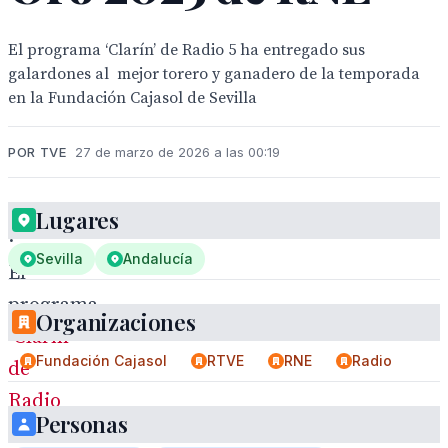
El programa ‘Clarín’ de Radio 5 ha entregado sus
galardones al mejor torero y ganadero de la temporada
en la Fundación Cajasol de Sevilla
POR TVE
27 de marzo de 2026 a las 00:19
Lugares
·
Sevilla
Andalucía
El
programa
Organizaciones
‘Clarín’
Fundación Cajasol
RTVE
RNE
Radio
de
Radio
Personas
5