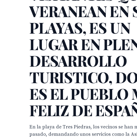
VERANEAN EN 
PLAYAS, ES UN
LUGAR EN PLE
DESARROLLO
TURISTICO, D
ES EL PUEBLO
FELIZ DE ESPA
En la playa de Tres Piedras, los vecinos se han 
pasado, demandando unos servicios como la Asi