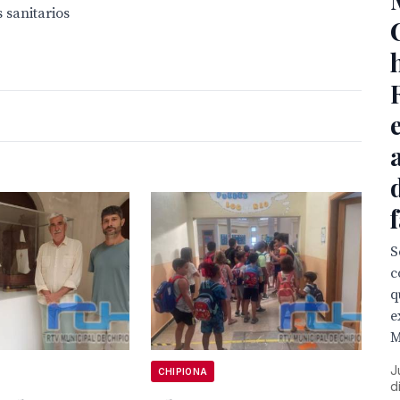
 sanitarios
S
c
q
e
M
J
CHIPIONA
d