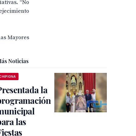
iativas. “No
ejecimiento
onas Mayores
ás Noticias
CHIPIONA
Presentada la
programación
municipal
para las
Fiestas