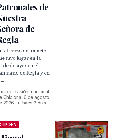
Patronales de
Nuestra
Señora de
Regla
n el curso de un acto
ue tuvo lugar en la
arde de ayer en el
antuario de Regla y en
...
adiotelevisión municipal
e Chipiona, 6 de agosto
e 2026.
•
hace 2 días
CHIPIONA
Miguel