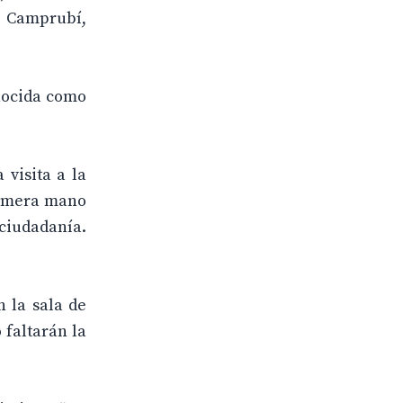
a Camprubí,
onocida como
 visita a la
primera mano
 ciudadanía.
n la sala de
 faltarán la