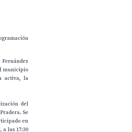
rogramación
a Fernández
el municipio
 activa, la
ización del
 Pradera. Se
rticipado en
 a las 17:30