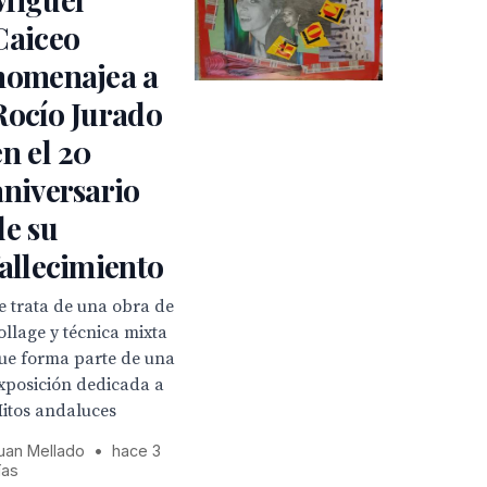
Caiceo
homenajea a
Rocío Jurado
en el 20
aniversario
de su
fallecimiento
e trata de una obra de
ollage y técnica mixta
ue forma parte de una
xposición dedicada a
itos andaluces
uan Mellado
•
hace 3
ías