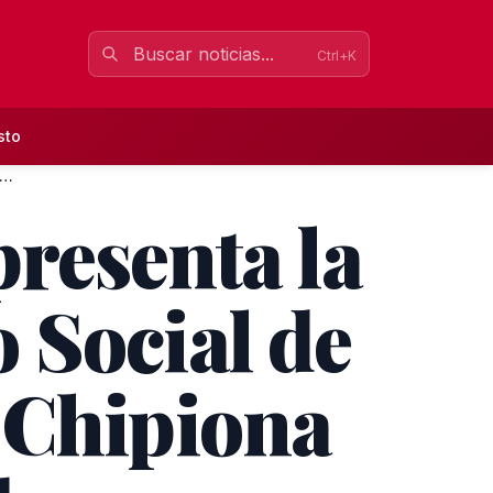
Ctrl+K
sto
el María Fernández presenta la programación del Centro S...
resenta la
 Social de
 Chipiona