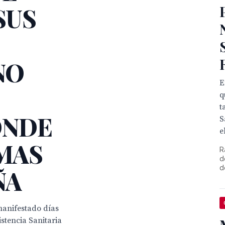
SUS
NO
E
q
t
ONDE
S
el
 MAS
R
d
d
ÑA
manifestado días
stencia Sanitaria