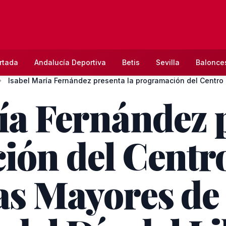
rtada
Andalucía Deportiva
Betis
Sevilla
Balonce
Isab
ía Fernández p
ón del Centro
as Mayores de