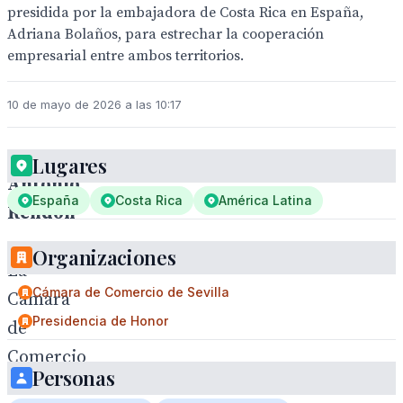
presidida por la embajadora de Costa Rica en España,
Adriana Bolaños, para estrechar la cooperación
empresarial entre ambos territorios.
10 de mayo de 2026 a las 10:17
Lugares
Antonio
España
Costa Rica
América Latina
Rendón
.
Organizaciones
La
Cámara de Comercio de Sevilla
Cámara
Presidencia de Honor
de
Comercio
Personas
de