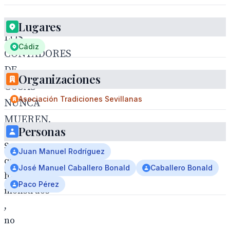
Lugares
LOS
Cádiz
CONTADORES
DE
Organizaciones
COSAS
Asociación Tradiciones Sevillanas
NUNCA
MUEREN.
Personas
Seguro
Juan Manuel Rodríguez
que
José Manuel Caballero Bonald
Caballero Bonald
hay
Paco Pérez
monstruos
,
no