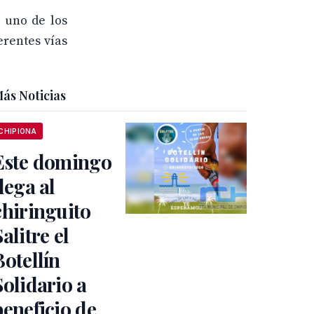
n uno de los
erentes vías
ás Noticias
CHIPIONA
Este domingo
llega al
chiringuito
Salitre el
Botellín
Solidario a
beneficio de