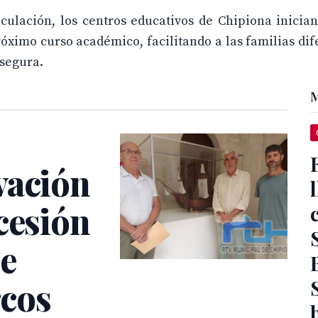
culación, los centros educativos de Chipiona inicia
óximo curso académico, facilitando a las familias dif
 segura.
M
vación
cesión
de
rcos