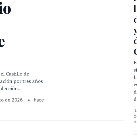
io
e
E
s
l Castillo de
L
ación por tres años
e
lección...
d
d
to de 2026.
•
hace
R
d
d