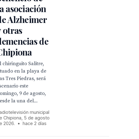
la asociación
de Alzheimer
y otras
demencias de
Chipiona
l chiringuito Salitre,
ituado en la playa de
as Tres Piedras, será
scenario este
omingo, 9 de agosto,
esde la una del...
adiotelevisión municipal
e Chipiona, 5 de agosto
e 2026.
•
hace 2 días