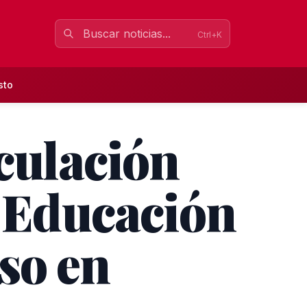
Ctrl+K
sto
iculación
y Educación
so en