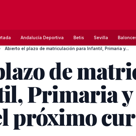
rtada
Andalucía Deportiva
Betis
Sevilla
Balonce
Abierto el plazo de matriculación para Infantil, Primaria y...
 plazo de matr
til, Primaria 
el próximo cur