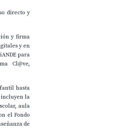
so directo y
ción y firma
gitales y en
ó iANDE para
rma Cl@ve,
fantil hasta
 incluyen la
scolar, aula
con el Fondo
enseñanza de