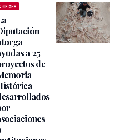
CHIPIONA
La
Diputación
otorga
ayudas a 25
proyectos de
Memoria
Histórica
desarrollados
por
asociaciones
o