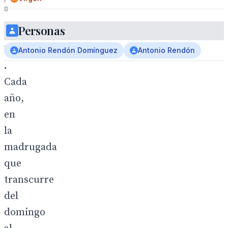
8
Personas
Antonio
Rendón
Antonio Rendón Domínguez
Antonio Rendón
.
Cada
año,
en
la
madrugada
que
transcurre
del
domingo