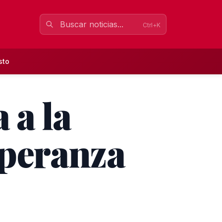
Ctrl+K
sto
 a la
esperanza