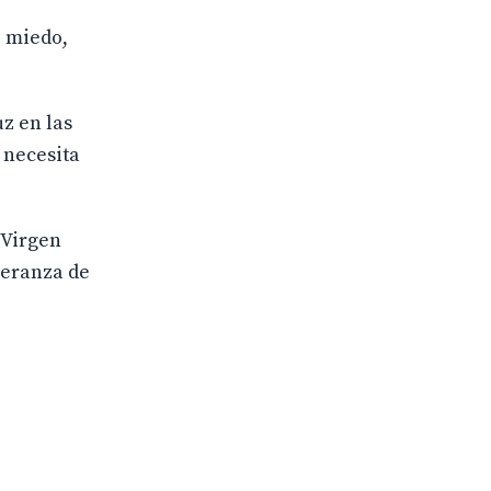
e miedo,
z en las
 necesita
 Virgen
peranza de