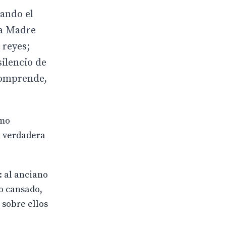
uando el
la Madre
 reyes;
silencio de
 comprende,
smo
a verdadera
: al anciano
ro cansado,
 sobre ellos