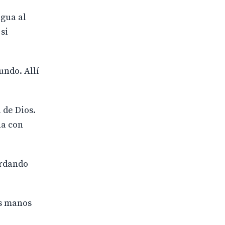
agua al
si
undo. Allí
 de Dios.
na con
ordando
as manos