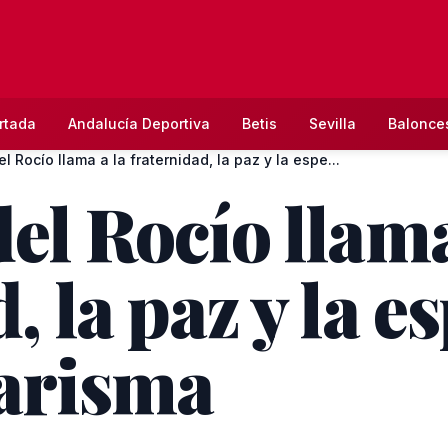
rtada
Andalucía Deportiva
Betis
Sevilla
Balonce
l Rocío llama a la fraternidad, la paz y la espe...
el Rocío llama
, la paz y la 
marisma