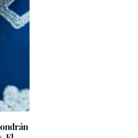
 pondrán
. El