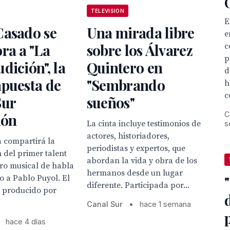
TELEVISION
E
Casado se
Una mirada libre
e
ra a "La
sobre los Álvarez
c
p
dición", la
Quintero en
d
apuesta de
"Sembrando
h
c
Sur
sueños"
C
ión
La cinta incluye testimonios de
s
actores, historiadores,
a compartirá la
periodistas y expertos, que
 del primer talent
abordan la vida y obra de los
ro musical de habla
hermanos desde un lugar
o a Pablo Puyol. El
diferente. Participada por...
á producido por
Canal Sur
•
hace 1 semana
hace 4 días