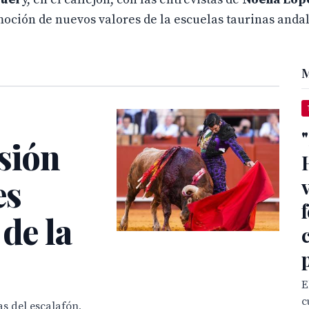
moción de nuevos valores de la escuelas taurinas anda
M
sión
es
 de la
E
c
s del escalafón,