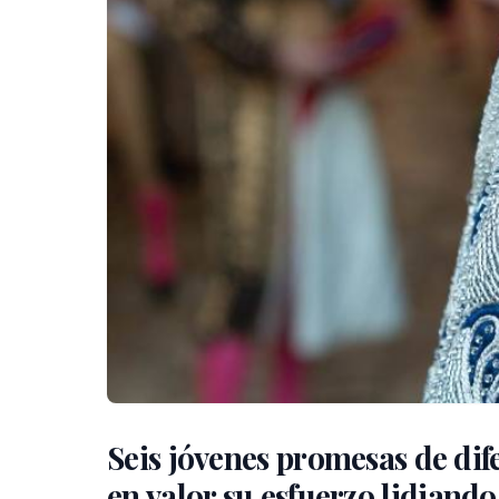
Seis jóvenes promesas de dif
en valor su esfuerzo lidiando