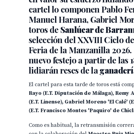
cartel lo componen Pablo Fe
Manuel Harana, Gabriel More
toros de
Sanlúcar de Barra
selección del XXVIII Ciclo d
Feria de la Manzanilla 2026. 
nuevo festejo a partir de las
lidiarán reses de la
ganaderí
El cartel para esta tarde de toros está co
Rayo (E.T. Diputación de Málaga), Remy 
(E.T. Linense), Gabriel Moreno 'El Calé'
(E.T. Francisco Montes 'Paquiro' de Chicl
Como es habitual, la retransmisión correr
con la colaboración del
Maestro Ruiz Mig