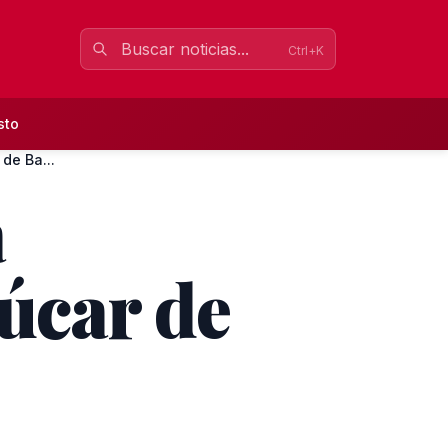
Ctrl+K
sto
de Ba...
a
úcar de