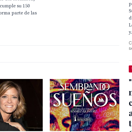
p
 cumple su 150
S
forma parte de las
d
L
y.
C
s