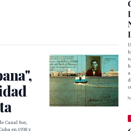
U
l
v
l
ana",
a
d
cidad
c
h
ta
de Canal Sur,
 Cuba en 1930 y