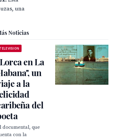
luzas, una
ás Noticias
TELEVISION
"Lorca en La
Habana", un
viaje a la
felicidad
caribeña del
poeta
l documental, que
uenta con la