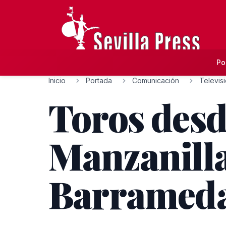
Po
Inicio
Portada
Comunicación
Televis
Toros desde
Manzanilla
Barramed