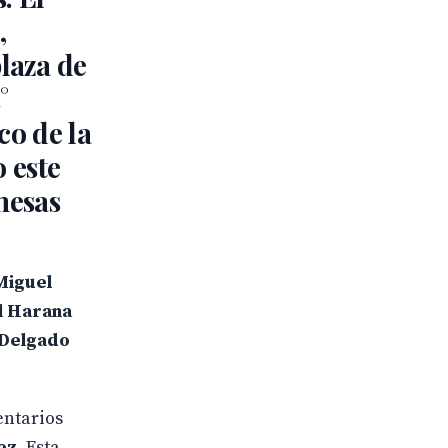
,
laza de
°
co de la
 este
omesas
Miguel
el Harana
o Delgado
entarios
ez
. Esta