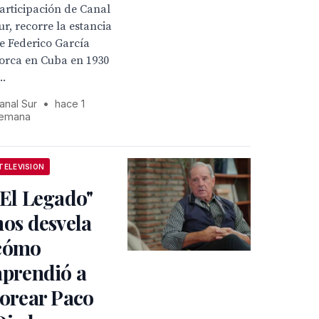
articipación de Canal
ur, recorre la estancia
e Federico García
orca en Cuba en 1930
..
anal Sur
•
hace 1
emana
TELEVISION
"El Legado"
nos desvela
cómo
aprendió a
torear Paco