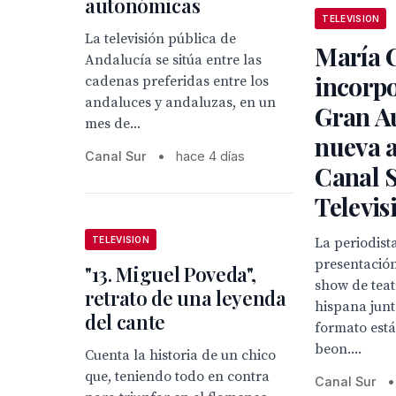
autonómicas
TELEVISION
La televisión pública de
María 
Andalucía se sitúa entre las
incorpo
cadenas preferidas entre los
andaluces y andaluzas, en un
Gran Au
mes de...
nueva 
Canal Sur
•
hace 4 días
Canal 
Televis
TELEVISION
La periodist
presentación
"13. Miguel Poveda",
show de teat
retrato de una leyenda
hispana junt
del cante
formato est
beon....
Cuenta la historia de un chico
que, teniendo todo en contra
Canal Sur
•