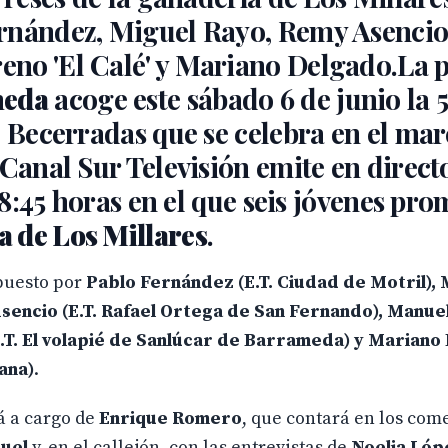
rnández, Miguel Rayo, Remy Asencio
no 'El Calé' y Mariano Delgado.La p
meda
acoge este sábado 6 de junio la 5
e Becerradas que se celebra en el mar
Canal Sur Televisión emite en directo
 18:45 horas en el que seis jóvenes pr
a de Los Millares
.
mpuesto por
Pablo Fernández (E.T. Ciudad de Motril), 
Asencio (E.T. Rafael Ortega de San Fernando), Manu
 (E.T. El volapié de Sanlúcar de Barrameda) y Marian
ana)
.
á a cargo de
Enrique Romero
, que contará en los com
uel
y, en el callejón, con las entrevistas de
Noelia Lóp