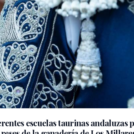
erentes escuelas taurinas andaluzas
 reses de la ganadería de Los Millares