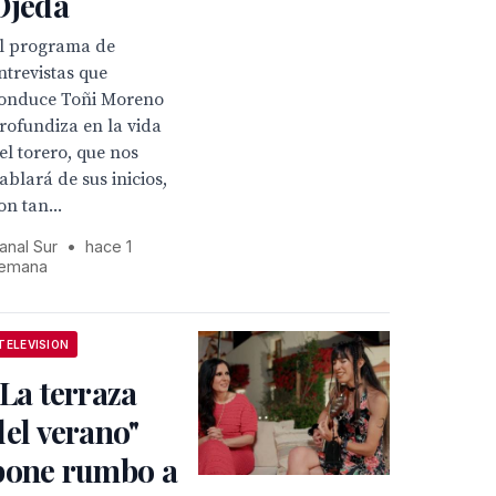
Ojeda
l programa de
ntrevistas que
onduce Toñi Moreno
rofundiza en la vida
el torero, que nos
ablará de sus inicios,
on tan...
anal Sur
•
hace 1
emana
TELEVISION
"La terraza
del verano"
pone rumbo a