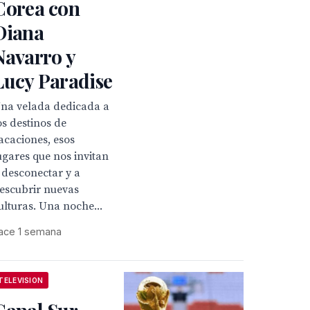
Corea con
Diana
Navarro y
Lucy Paradise
na velada dedicada a
os destinos de
acaciones, esos
ugares que nos invitan
 desconectar y a
escubrir nuevas
ulturas. Una noche...
ace 1 semana
TELEVISION