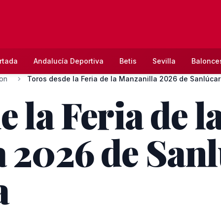
rtada
Andalucía Deportiva
Betis
Sevilla
Balonce
ion
Toros desde la Feria de la Manzanilla 2026 de Sanlúcar 
 la Feria de l
 2026 de Sanl
a