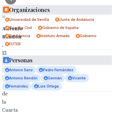
1
Organizaciones
/
10
Universidad de Sevilla
Junta de Andalucía
Guardia Civil
Gobierno de España
Antonio
Presidencia
Instituto Armado
Gobierno
Rendón
FUTER
.
El
Personas
Acuartelamiento
de
Antonio Sanz
Pedro Fernández
Eritaña,
Antonio Rendón
Germán
Vicente
sede
Fernández
Luis Ortega
de
la
Cuarta