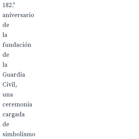
182.º
aniversario
de
la
fundación
de
la
Guardia
Civil,
una
ceremonia
cargada
de
simbolismo