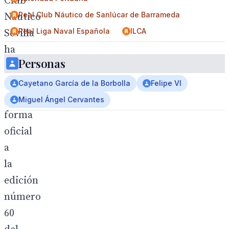
Club
Real Club Náutico de Sanlúcar de Barrameda
Náutico
Real Liga Naval Española
ILCA
Sevilla
ha
Personas
soltado
amarras
Cayetano García de la Borbolla
Felipe VI
de
Miguel Ángel Cervantes
forma
oficial
a
la
edición
número
60