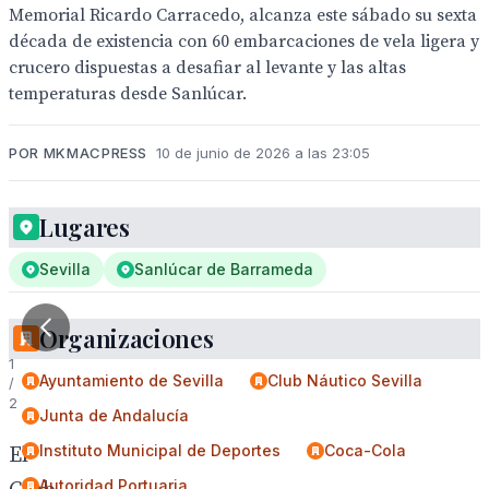
Memorial Ricardo Carracedo, alcanza este sábado su sexta
década de existencia con 60 embarcaciones de vela ligera y
crucero dispuestas a desafiar al levante y las altas
temperaturas desde Sanlúcar.
POR MKMACPRESS
10 de junio de 2026 a las 23:05
Lugares
Sevilla
Sanlúcar de Barrameda
Organizaciones
1
Ayuntamiento de Sevilla
Club Náutico Sevilla
/
2
Junta de Andalucía
Instituto Municipal de Deportes
Coca-Cola
El
Autoridad Portuaria