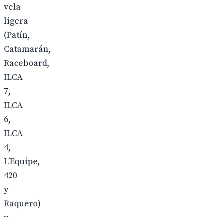
vela
ligera
(Patín,
Catamarán,
Raceboard,
ILCA
7,
ILCA
6,
ILCA
4,
L’Equipe,
420
y
Raquero)