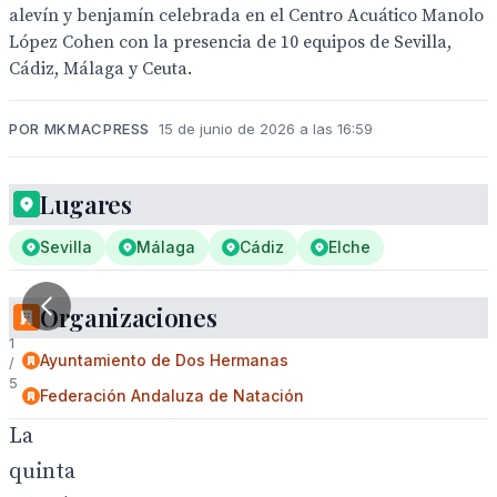
alevín y benjamín celebrada en el Centro Acuático Manolo
López Cohen con la presencia de 10 equipos de Sevilla,
Cádiz, Málaga y Ceuta.
POR MKMACPRESS
15 de junio de 2026 a las 16:59
Lugares
Sevilla
Málaga
Cádiz
Elche
Organizaciones
1
Ayuntamiento de Dos Hermanas
/
5
Federación Andaluza de Natación
La
quinta