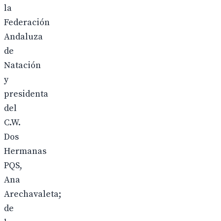
la
Federación
Andaluza
de
Natación
y
presidenta
del
C.W.
Dos
Hermanas
PQS,
Ana
Arechavaleta;
de