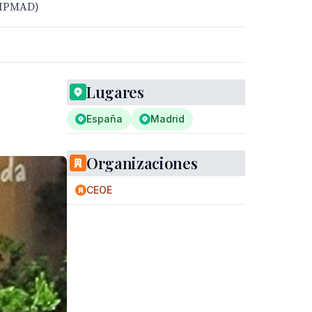
ECIPMAD)
Lugares
España
Madrid
Organizaciones
CEOE