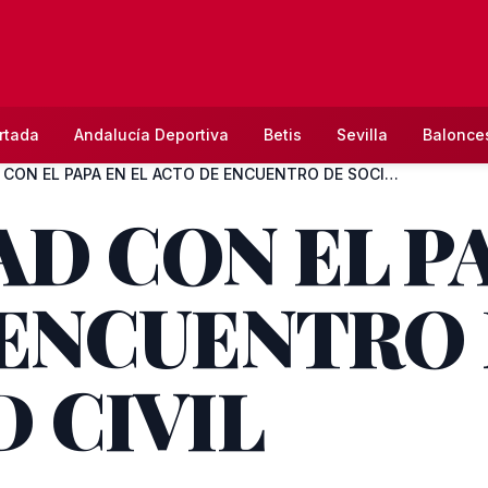
rtada
Andalucía Deportiva
Betis
Sevilla
Balonce
ASECIPMAD CON EL PAPA EN EL ACTO DE ENCUENTRO DE SOCIEDAD CI...
D CON EL PA
 ENCUENTRO
 CIVIL