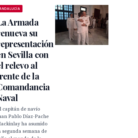
ANDALUCÍA
La Armada
renueva su
representación
en Sevilla con
el relevo al
frente de la
Comandancia
Naval
l capitán de navío
uan Pablo Díaz-Pache
ackinlay ha asumido
a segunda semana de