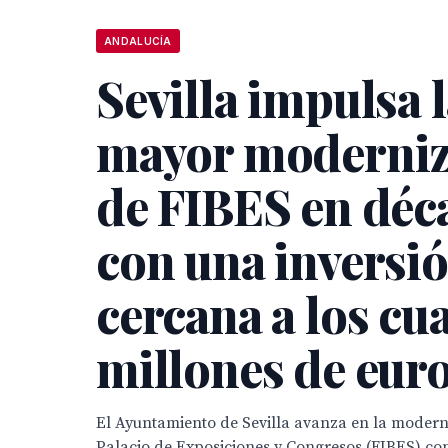
ANDALUCÍA
Sevilla impulsa 
mayor moderniz
de FIBES en déc
con una inversi
cercana a los cu
millones de eur
El Ayuntamiento de Sevilla avanza en la moderni
Palacio de Exposiciones y Congresos (FIBES) co