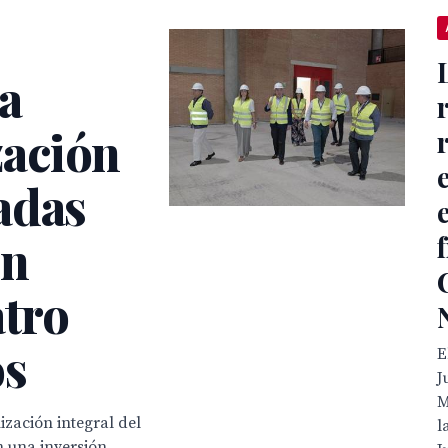
la
ación
adas
ón
atro
os
E
J
M
zación integral del
l
n una inversión