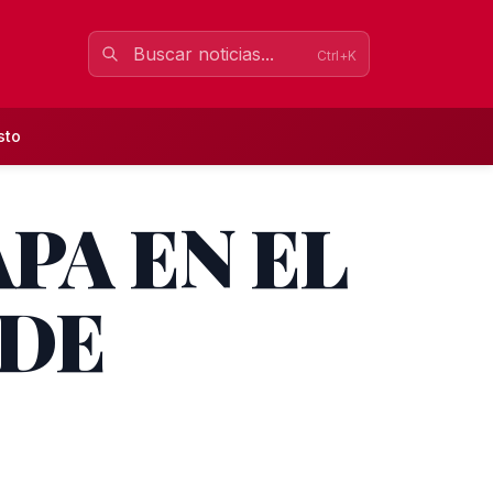
Ctrl+K
sto
PA EN EL
 DE