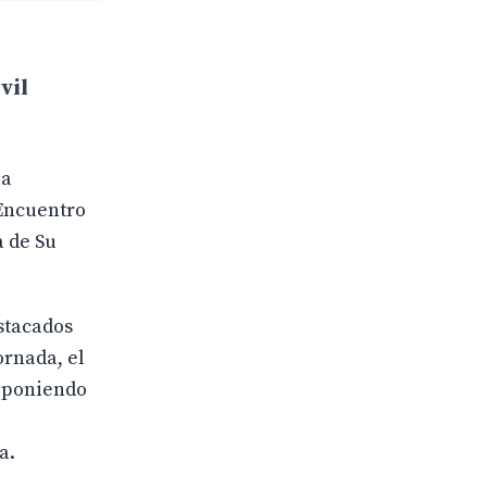
vil
la
 Encuentro
a de Su
estacados
ornada, el
, poniendo
a.