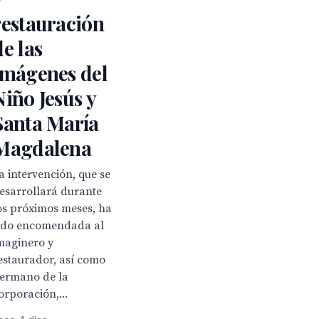
restauración
de las
imágenes del
Niño Jesús y
Santa María
Magdalena
a intervención, que se
esarrollará durante
os próximos meses, ha
ido encomendada al
maginero y
estaurador, así como
ermano de la
orporación,...