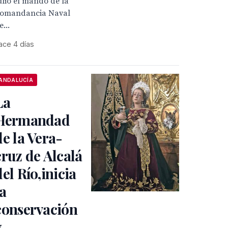
ulio el mando de la
omandancia Naval
e...
ace 4 días
ANDALUCÍA
La
Hermandad
de la Vera-
cruz de Alcalá
del Río,inicia
la
conservación
y