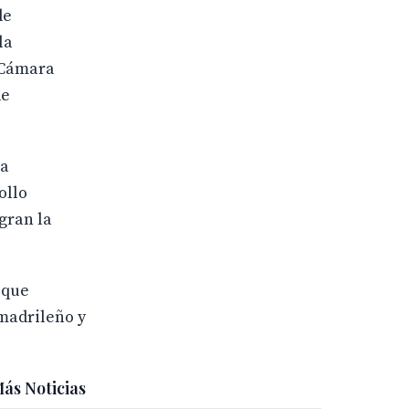
de
la
 Cámara
de
la
ollo
gran la
 que
madrileño y
ás Noticias