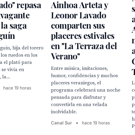
ado" repasa
Ainhoa Arteta y
avagante
Leonor Lavado
 la saga
comparten sus
guín
placeres estivales
en "La Terraza del
uín, hija del torero
Verano"
 los ruedos en los
ta el plató para
Entre música, imitaciones,
se vivía en
humor, confidencias y muchos
la...
L
placeres veraniegos, el
hace 19 horas
c
programa celebrará una noche
p
pensada para disfrutar y
p
convertirla en una velada
t
inolvidable.
h
Canal Sur
•
hace 19 horas
P