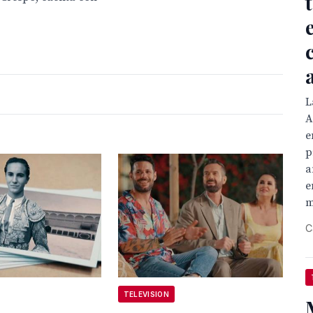
L
A
e
p
a
e
m
C
TELEVISION