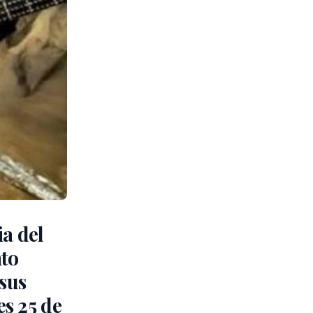
ia del
nto
 sus
es 25 de