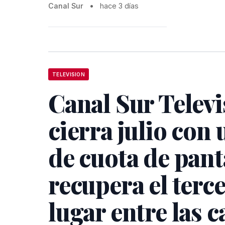
Canal Sur
•
hace 3 días
TELEVISION
Canal Sur Televi
cierra julio con
de cuota de pant
recupera el terc
lugar entre las 