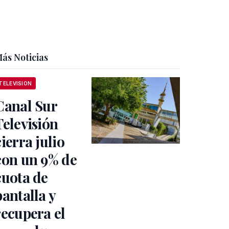
ás Noticias
TELEVISION
Canal Sur
Televisión
cierra julio
con un 9% de
cuota de
pantalla y
recupera el