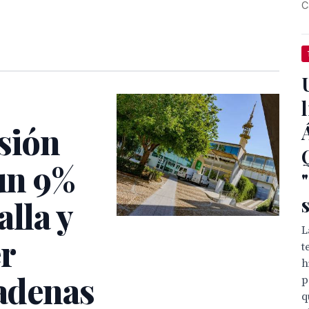
C
sión
 un 9%
alla y
L
er
t
h
cadenas
p
q