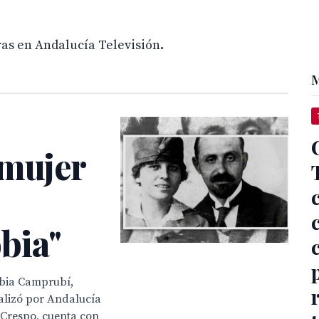
horas en Andalucía Televisión
.
M
 mujer
bia"
nobia Camprubí,
alizó por Andalucía
 Crespo, cuenta con