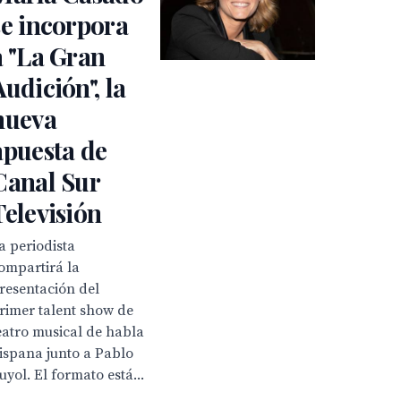
se incorpora
a "La Gran
Audición", la
nueva
apuesta de
Canal Sur
Televisión
a periodista
ompartirá la
resentación del
rimer talent show de
eatro musical de habla
ispana junto a Pablo
uyol. El formato está...