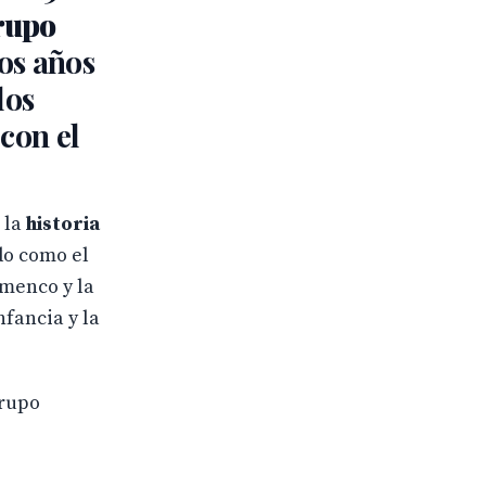
grupo
os años
los
con el
 la
historia
do como el
amenco y la
nfancia y la
grupo