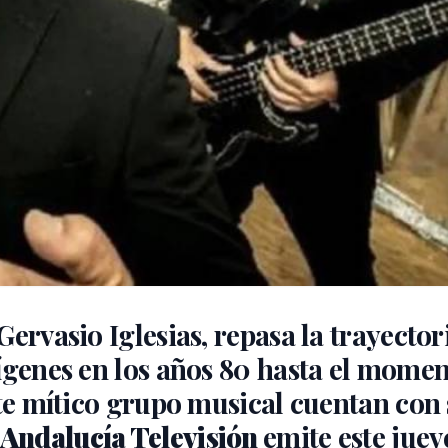
ervasio Iglesias, repasa la trayector
ígenes en los años 80 hasta el mome
ste mítico grupo musical cuentan con
Andalucía Televisión
emite este juev