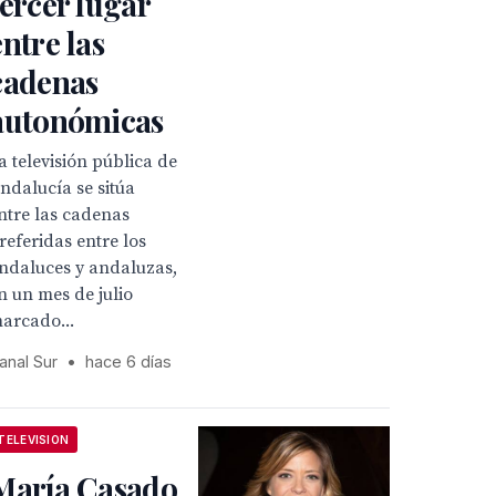
tercer lugar
entre las
cadenas
autonómicas
a televisión pública de
ndalucía se sitúa
ntre las cadenas
referidas entre los
ndaluces y andaluzas,
n un mes de julio
arcado...
anal Sur
•
hace 6 días
TELEVISION
María Casado