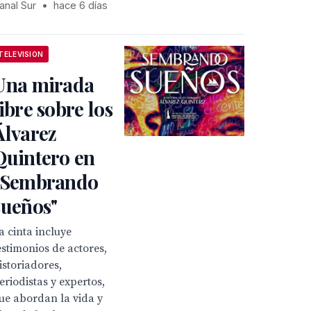
anal Sur
•
hace 6 días
TELEVISION
Una mirada
libre sobre los
Álvarez
Quintero en
"Sembrando
sueños"
a cinta incluye
estimonios de actores,
istoriadores,
eriodistas y expertos,
ue abordan la vida y