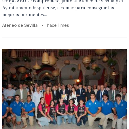
Grupo ABU se compromete, junto al Ateneo de Sevilla y el
Ayuntamiento hispalense, a remar para conseguir las
mejoras pertinentes...
Ateneo de Sevilla
•
hace 1 mes