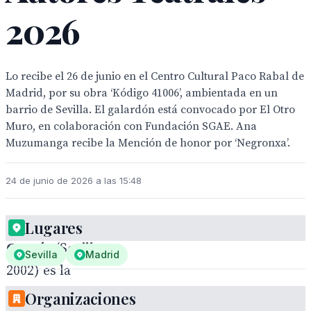
2026
Lo recibe el 26 de junio en el Centro Cultural Paco Rabal de
Madrid, por su obra ‘Kódigo 41006’, ambientada en un
barrio de Sevilla. El galardón está convocado por El Otro
Muro, en colaboración con Fundación SGAE. Ana
Muzumanga recibe la Mención de honor por ‘Negronxa’.
24 de junio de 2026 a las 15:48
Lugares
Raquel Pérez
García
(Sevilla,
Sevilla
Madrid
2002) es la
ganadora del
I
Organizaciones