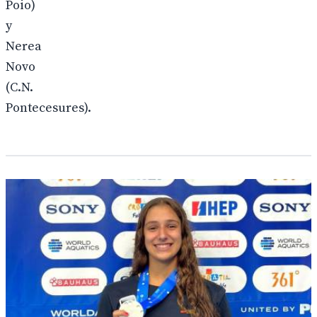
Poio)
y
Nerea
Novo
(C.N.
Pontecesures).