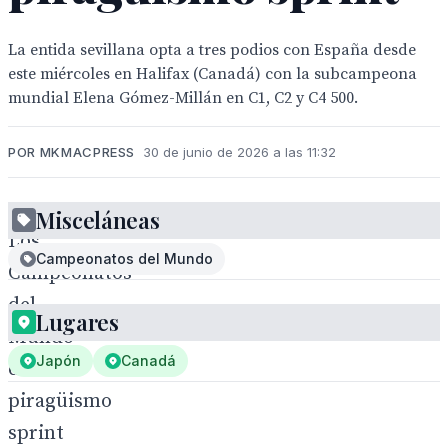
La entida sevillana opta a tres podios con España desde
este miércoles en Halifax (Canadá) con la subcampeona
mundial Elena Gómez-Millán en C1, C2 y C4 500.
POR MKMACPRESS
30 de junio de 2026 a las 11:32
Misceláneas
Los
Campeonatos del Mundo
Campeonatos
del
Lugares
Mundo
Japón
Canadá
de
piragüismo
sprint