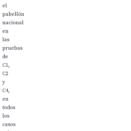
el
pabellón
nacional
en
las
pruebas
de
C1,
C2
y
C4,
en
todos
los
casos