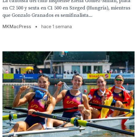
La canoísta del club hisplense Elena Gómez-Millán, plata
en C2 500 y sexta en C1 500 en Szeged (Hungría), mientras
que Gonzalo Granados es semifinalista...
MKMacPress
•
hace 1 semana