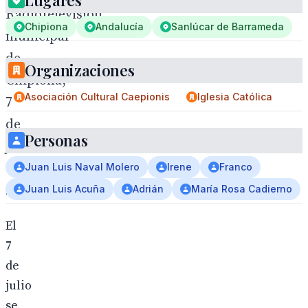
Lugares
Radiotelevisión
Chipiona
Andalucía
Sanlúcar de Barrameda
municipal
de
Organizaciones
Chipiona,
Asociación Cultural Caepionis
Iglesia Católica
7
de
Personas
julio
de
Juan Luis Naval Molero
Irene
Franco
2026.
Juan Luis Acuña
Adrián
María Rosa Cadierno
El
7
de
julio
se