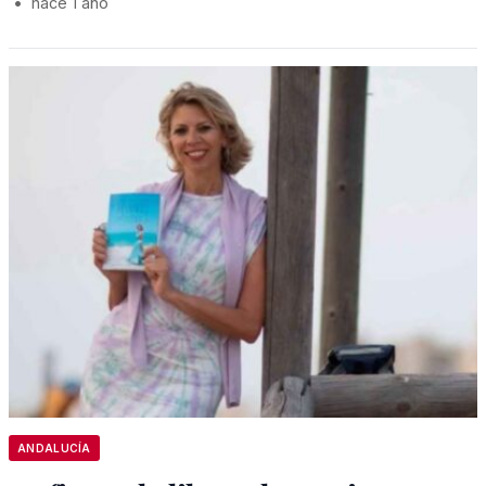
•
hace 1 año
ANDALUCÍA