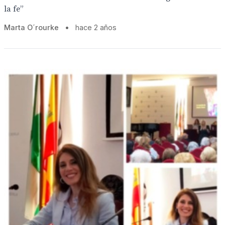
la fe”
Marta O´rourke
•
hace 2 años