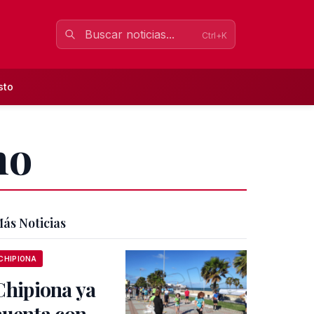
Ctrl+K
sto
mo
ás Noticias
CHIPIONA
Chipiona ya
cuenta con