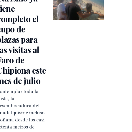
tiene
completo el
cupo de
plazas para
as visitas al
Faro de
Chipiona este
mes de julio
ontemplar toda la
osta, la
esembocadura del
uadalquivir e incluso
oñana desde los casi
etenta metros de