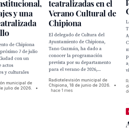
nstitucional,
teatralizadas en el
jes y una
Verano Cultural de
teatralizada
Chipiona
L
T
llo
El delegado de Cultura del
A
Ayuntamiento de Chipiona,
C
ento de Chipiona
Tano Guzmán, ha dado a
m
 próximo 7 de julio
conocer la programación
p
 Ciudad con un
prevista por su departamento
a
 actos
para el verano de 2026,...
v
es y culturales
Radiotelevisión municipal de
R
ión municipal de
Chipiona, 18 de junio de 2026.
•
d
e julio de 2026.
•
hace 1 mes
d