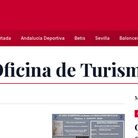
rtada
Andalucía Deportiva
Betis
Sevilla
Balonce
Oficina de Turis
M