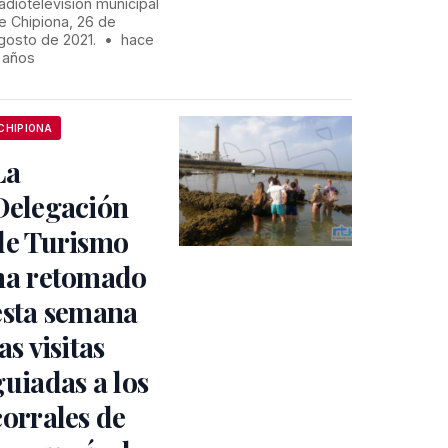
adiotelevisión municipal
e Chipiona, 26 de
gosto de 2021.
•
hace
 años
CHIPIONA
La
Delegación
de Turismo
ha retomado
esta semana
as visitas
guiadas a los
corrales de