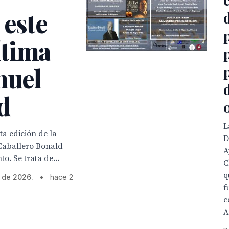
 este
ítima
nuel
d
L
ta edición de la
D
 Caballero Bonald
A
o. Se trata de...
C
q
o de 2026.
•
hace 2
f
c
A