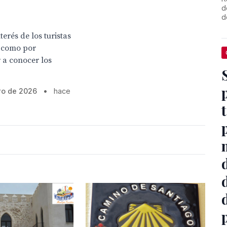
d
d
erés de los turistas
í como por
r a conocer los
ro de 2026
•
hace