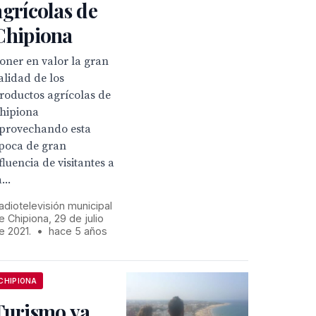
agrícolas de
Chipiona
oner en valor la gran
alidad de los
roductos agrícolas de
hipiona
provechando esta
poca de gran
fluencia de visitantes a
...
adiotelevisión municipal
e Chipiona, 29 de julio
e 2021.
•
hace 5 años
CHIPIONA
Turismo ya