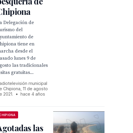
pesquería de
Chipiona
a Delegación de
urismo del
yuntamiento de
hipiona tiene en
archa desde el
asado lunes 9 de
gosto las tradicionales
isitas gratuitas...
adiotelevisión municipal
e Chipiona, 11 de agosto
e 2021.
•
hace 4 años
CHIPIONA
Agotadas las