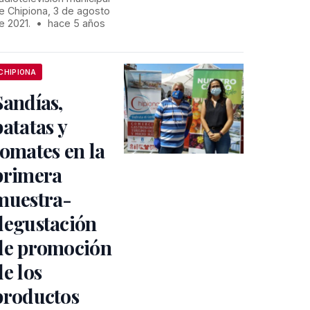
e Chipiona, 3 de agosto
e 2021.
•
hace 5 años
CHIPIONA
Sandías,
patatas y
tomates en la
primera
muestra-
degustación
de promoción
de los
productos