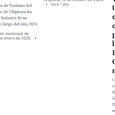
•
hace 1 año
ón de Turismo del
o de Chipiona ha
 balance de su
lo largo del año 2024
ión municipal de
de enero de 2025.
•
l
C
c
d
G
D
s