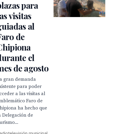
plazas para
as visitas
guiadas al
Faro de
Chipiona
durante el
mes de agosto
a gran demanda
xistente para poder
cceder a las visitas al
mblemático Faro de
hipiona ha hecho que
a Delegación de
urismo...
adiotelevisión municipal