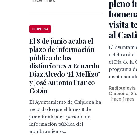
hace 1 mes
pleno i
homena
visita 
CHIPIONA
al Casti
El 8 de junio acaba el
El Ayuntami
plazo de información
celebrará el
pública de las
el Día de la
distinciones a Eduardo
programa de
Díaz Alcedo ‘El Mellizo’
institucional
y José Antonio Franco
Radiotelevis
Cotán
Chipiona, 2 d
hace 1 mes
El Ayuntamiento de Chipiona ha
recordado que el lunes 8 de
junio finaliza el periodo de
información pública del
nombramiento...