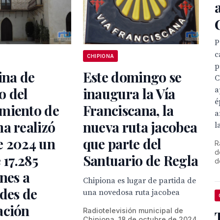
P
c
CHIPIONA
p
ina de
Este domingo se
C
o del
inaugura la Vía
a
é
miento de
Franciscana, la
a
a realizó
nueva ruta jacobea
la
e 2024 un
que parte del
R
d
 17.285
Santuario de Regla
d
nes a
Chipiona es lugar de partida de
udes de
una novedosa ruta jacobea
ación
Radiotelevisión municipal de
Chipiona, 18 de octubre de 2024.