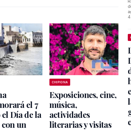
R
d
a
4
CHIPIONA
na
Exposiciones, cine,
l
orará el 7
música,
 el Día de la
actividades
 con un
literarias y visitas